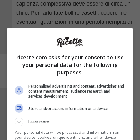
ricette.com asks for your consent to use
your personal data for the following
purposes:
Personalised advertising and content, advertising and
content measurement, audience research and
services development
Ponete sul fuoco la casseruola, portate ad
ebollizione e sempre mescolando fate cuocere
Store and/or access information on a device
a fuoco basso per
circa 40 minuti
, o
Learn more
comunque fino a quando il composto non si
Your personal data will be processed and information from
sarà addensato. Pochi minuti prima di
your device (cookies, unique identifiers, and other device