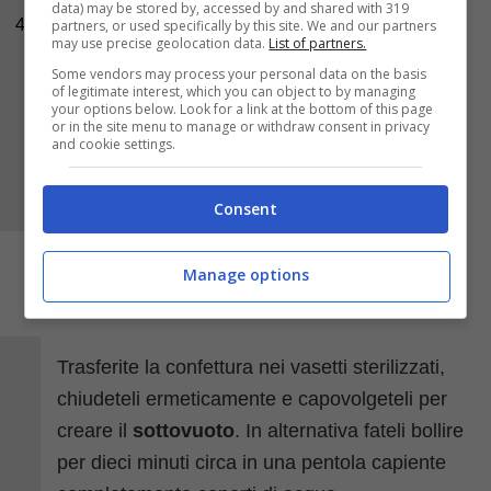
spegnere il fuoco aggiungete la cannella.
data) may be stored by, accessed by and shared with 319
4
partners, or used specifically by this site. We and our partners
may use precise geolocation data.
List of partners.
Some vendors may process your personal data on the basis
of legitimate interest, which you can object to by managing
your options below. Look for a link at the bottom of this page
or in the site menu to manage or withdraw consent in privacy
and cookie settings.
Consent
Manage options
Trasferite la confettura nei vasetti sterilizzati,
chiudeteli ermeticamente e capovolgeteli per
creare il
sottovuoto
. In alternativa fateli bollire
per dieci minuti circa in una pentola capiente