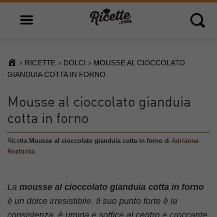
Open main menu
Open 
RICETTE
DOLCI
MOUSSE AL CIOCCOLATO
>
>
>
GIANDUIA COTTA IN FORNO
Mousse al cioccolato gianduia
cotta in forno
Ricetta
Mousse al cioccolato gianduia cotta in forno
di
Adrianna
Rozbicka
La
mousse al cioccolato gianduia cotta in forno
è un dolce irresistibile. Il suo punto forte è la
consistenza, è umida e soffice al centro e croccante