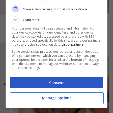
Store and/or access information on a device
Learn more
Your personal data will be processed and information from
your device (cookies, unique identifiers, and other device
data) may be stored by, accessed by and shared with 319
partners, or used specifically by this site. We and our partners
may use precise geolocation data.
List of partners.
Ed ecco una foto del dolce appena sfornato:
Some vendors may process your personal data on the basis
of legitimate interest, which you can object to by managing
your options below. Look for a link at the bottom of this page
or in the site menu to manage or withdraw consent in privacy
and cookie settings.
Consent
4
Manage options