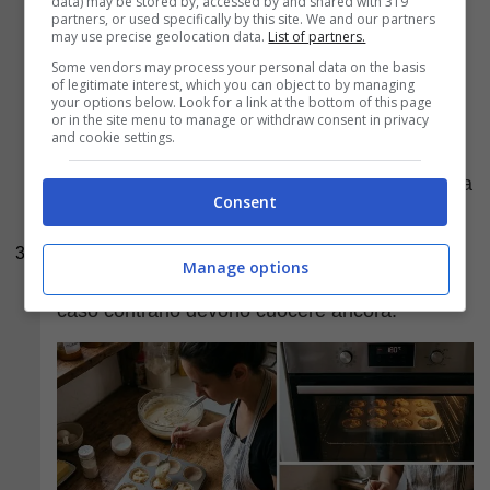
data) may be stored by, accessed by and shared with 319
partners, or used specifically by this site. We and our partners
12, a seconda del diametro) e riempiteli con
may use precise geolocation data.
List of partners.
l’impasto per 2/3 della loro capacità. Se non
Some vendors may process your personal data on the basis
of legitimate interest, which you can object to by managing
utilizzate i pirottini ma preferite gli stampini
your options below. Look for a link at the bottom of this page
abbiate cura di imburrarli e infarinarli prima di
or in the site menu to manage or withdraw consent in privacy
and cookie settings.
versare il composto al loro interno. Infornate a
180 °C per circa 10-15 minuti
. Per verificare la
Consent
cottura potete fare la prova dello stecchino
infilando uno stuzzicandenti lungo in uno dei
3
Manage options
muffin: se risulta pulito i dolcetti sono pronti, in
caso contrario devono cuocere ancora.