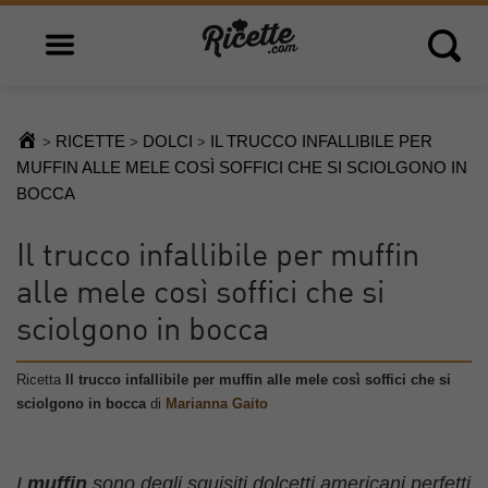
Open main menu
Open 
RICETTE
DOLCI
IL TRUCCO INFALLIBILE PER
>
>
>
MUFFIN ALLE MELE COSÌ SOFFICI CHE SI SCIOLGONO IN
BOCCA
Il trucco infallibile per muffin
alle mele così soffici che si
sciolgono in bocca
Ricetta
Il trucco infallibile per muffin alle mele così soffici che si
sciolgono in bocca
di
Marianna Gaito
I
muffin
sono degli squisiti dolcetti americani perfetti