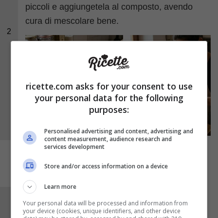
piccoli e aggiungetela al composto, avendo
cura di mescolare bene.
2
ricette.com asks for your consent to use
your personal data for the following
purposes:
Personalised advertising and content, advertising and
content measurement, audience research and
services development
Store and/or access information on a device
Learn more
Prendete degli
stampini per muffin
o dei
Your personal data will be processed and information from
your device (cookies, unique identifiers, and other device
pirottini
(con queste dosi ne servono circa 8-