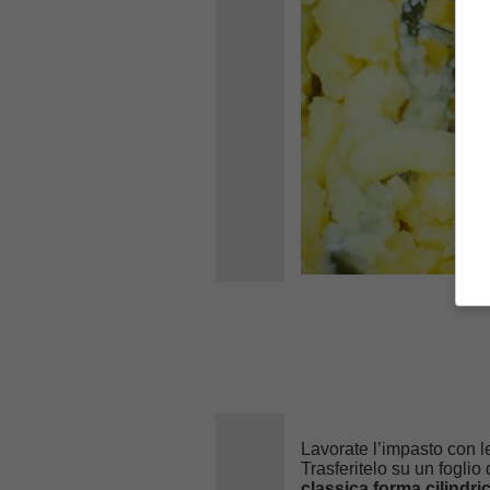
Lavorate l’impasto con 
Trasferitelo su un foglio
classica forma cilindri