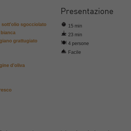
Presentazione
o sott'olio sgocciolato
15 min
 bianca
23 min
giano grattugiato
4 persone
Facile
gine d'oliva
resco