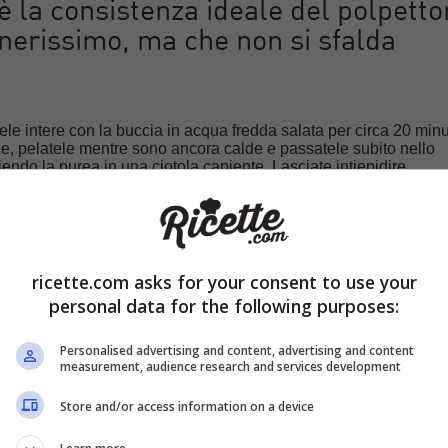
 la consistenza ideale del polpett
enerissimo, ma che non si sfalda
ele intere con la buccia in acqua fredda salata per circa 20 minu
ele, pelatele mentre sono ancora calde e passatele subito nello
endo la purea in una ciotola capiente. Lasciate intiepidire
 il tonno ben sgocciolato e sminuzzatelo finemente con una
urea di patate ormai fredda
insieme al parmigiano grattugiato, 
 ed alla scorza grattugiata del limone.
ricette.com asks for your consent to use your
personal data for the following purposes:
Personalised advertising and content, advertising and content
measurement, audience research and services development
Store and/or access information on a device