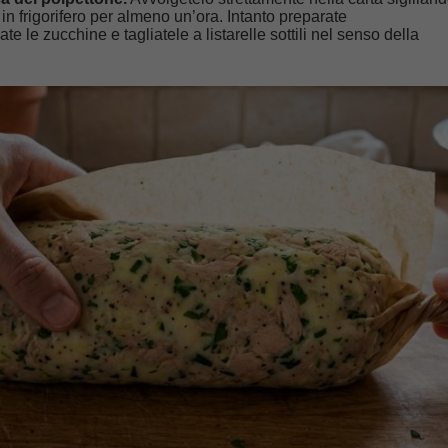
in frigorifero per almeno un’ora. Intanto preparate
 le zucchine e tagliatele a listarelle sottili nel senso della