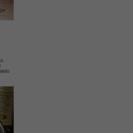
 a
e
atelo