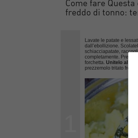
Come fare Questa è
freddo di tonno: t
Lavate le patate e lessat
dall’ebollizione. Scolat
schiacciapatate, raccogli
completamente. Prendete
forchetta.
Unitelo alla p
prezzemolo tritato fresco
1