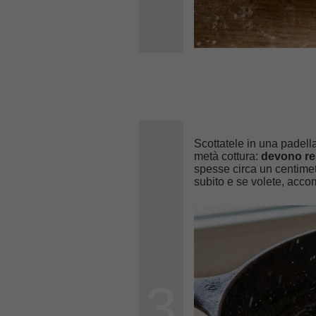
Scottatele in una padella
metà cottura:
devono re
spesse circa un centimetr
subito e se volete, acc
3