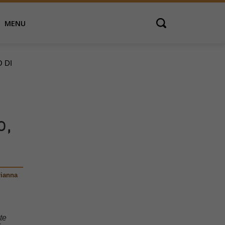
MENU
Open search
 DI
o,
ianna
te