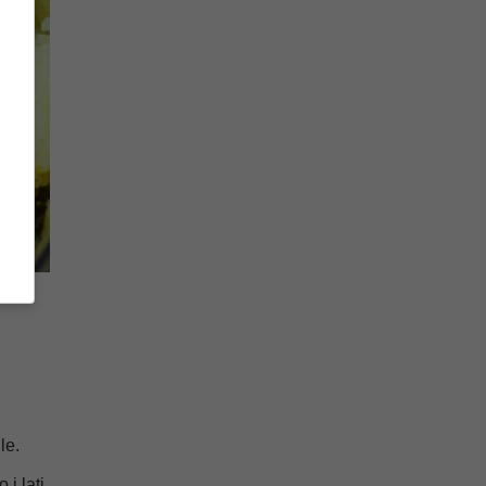
le.
 i lati