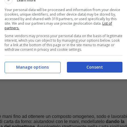
Learn more
Your personal data will be processed and information from your device
(cookies, unique identifiers, and other device data) may be stored by,
accessed by and shared with 319 partners, or used specifically by this
site. We and our partners may use precise geolocation data.
List of
partners.
Some vendors may process your personal data on the basis of legitimate
interest, which you can object to by managing your options below. Look
for a link at the bottom of this page or in the site menu to manage or
withdraw consent in privacy and cookie settings.
Manage options
Consent
le mani fino ad ottenere un composto omogeneo, sodo e lavorabi
 di carta da forno: aiutandovi con le mani, modellatelo
dando la
ca del polpettone.
Avvolgetelo strettamente nella carta sigillando