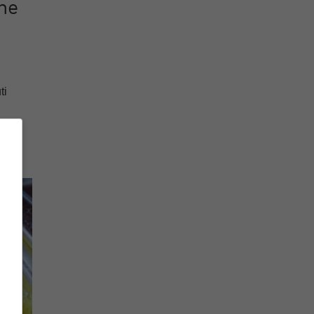
one
ti
al