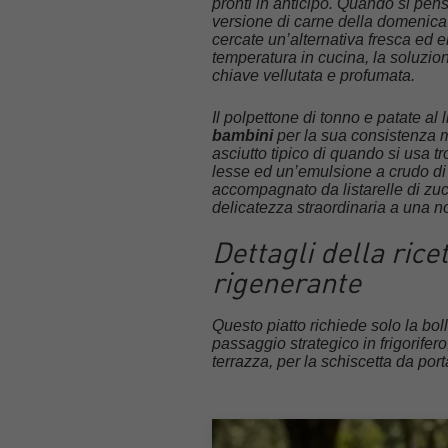
pronti in anticipo. Quando si pen
versione di carne della domenica 
cercate un’alternativa fresca ed 
temperatura in cucina, la soluzio
chiave vellutata e profumata.
Il polpettone di tonno e patate al
bambini
per la sua consistenza mo
asciutto tipico di quando si usa t
lesse ed un’emulsione a crudo di 
accompagnato da listarelle di zu
delicatezza straordinaria a una n
Dettagli della rice
rigenerante
Questo piatto richiede solo la boll
passaggio strategico in frigorifero
terrazza, per la schiscetta da porta