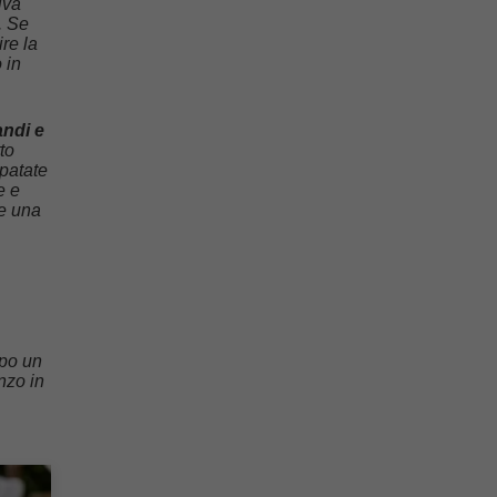
iva
. Se
ire la
 in
ndi e
to
 patate
e e
ce una
opo un
anzo in