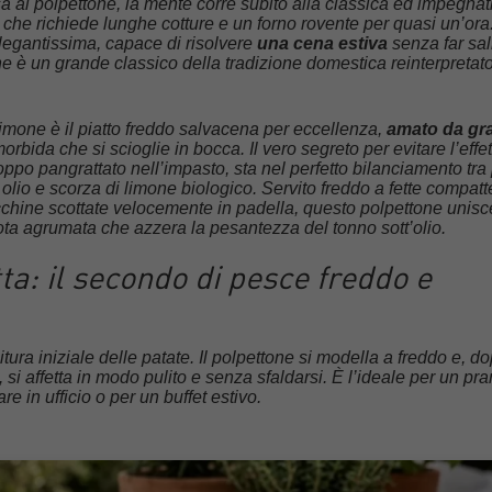
sa al polpettone, la mente corre subito alla classica ed impegnat
che richiede lunghe cotture e un forno rovente per quasi un’ora
elegantissima, capace di risolvere
una cena estiva
senza far sal
ne è un grande classico della tradizione domestica reinterpretato
 limone è il piatto freddo salvacena per eccellenza,
amato da gra
rbida che si scioglie in bocca. Il vero segreto per evitare l’effet
roppo pangrattato nell’impasto, sta nel perfetto bilanciamento tra
olio e scorza di limone biologico. Servito freddo a fette compatt
cchine scottate velocemente in padella, questo polpettone unis
ota agrumata che azzera la pesantezza del tonno sott’olio.
tta: il secondo di pesce freddo e
itura iniziale delle patate. Il polpettone si modella a freddo e, d
, si affetta in modo pulito e senza sfaldarsi. È l’ideale per un pr
re in ufficio o per un buffet estivo.