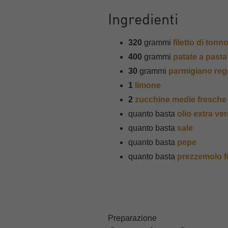
Ingredienti
320
grammi
filetto di tonn
400
grammi
patate a pasta
30
grammi
parmigiano reg
1
limone
2
zucchine medie fresche
quanto basta
olio extra ver
quanto basta
sale
quanto basta
pepe
quanto basta
prezzemolo f
Preparazione