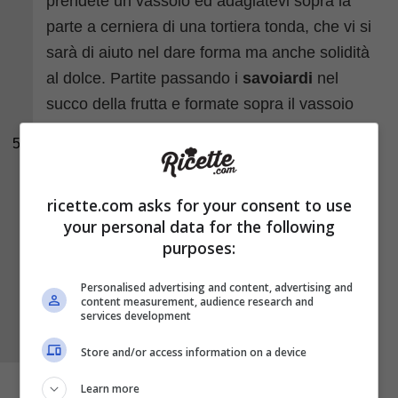
prendete un vassoio ed adagiatevi sopra la
parte a cerniera di una tortiera tonda, che vi si
sarà di aiuto nel dare forma ma anche solidità
al dolce. Partite passando i
savoiardi
nel
succo della frutta e formate sopra il vassoio
una base molto fitta di biscotti.
5
ricette.com asks for your consent to use
your personal data for the following
purposes:
Personalised advertising and content, advertising and
content measurement, audience research and
services development
Store and/or access information on a device
Learn more