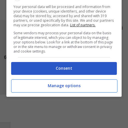
Your personal data will be processed and information from
your device (cookies, unique identifiers, and other device
data) may be stored by, accessed by and shared with 319
partners, or used specifically by this site. We and our partners
may use precise geolocation data.
List of partners.
Continuate la torta formando, con altri savoiardi
Some vendors may process your personal data on the basis
inumiditi soltanto per metà, il bordo che
of legitimate interest, which you can object to by managing
your options below. Look for a link at the bottom of this page
conterrà il dolce. Versate metà crema in modo
or in the site menu to manage or withdraw consent in privacy
and cookie settings.
da formare il primo strato del dolce.
6
Consent
Manage options