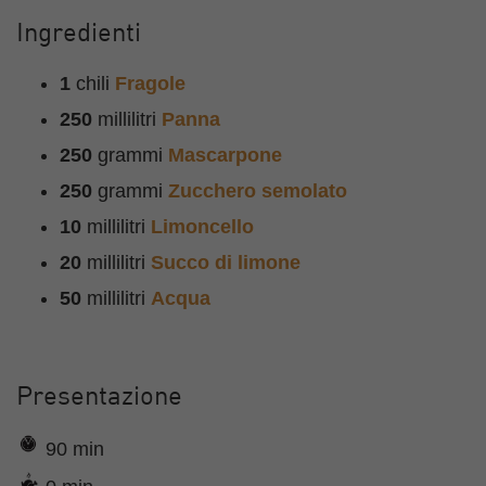
Ingredienti
1
chili
Fragole
250
millilitri
Panna
250
grammi
Mascarpone
250
grammi
Zucchero semolato
10
millilitri
Limoncello
20
millilitri
Succo di limone
50
millilitri
Acqua
Presentazione
90 min