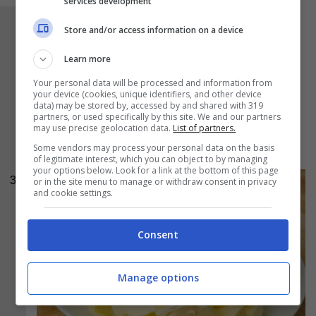
services development
Intanto lasciamo ammorbidire il burro a
Store and/or access information on a device
temperatura ambiente e, una volta morbido,
Learn more
accorpiamo all’impasto insieme al pizzico di
Your personal data will be processed and information from
sale e continuiamo ad impastare fino ad
your device (cookies, unique identifiers, and other device
data) may be stored by, accessed by and shared with 319
ottenere un panetto elastico e omogeneo che
partners, or used specifically by this site. We and our partners
dovremo coprire e lasciar lievitare fino al
may use precise geolocation data.
List of partners.
raddoppio (circa 2 ore);
Some vendors may process your personal data on the basis
of legitimate interest, which you can object to by managing
your options below. Look for a link at the bottom of this page
3
or in the site menu to manage or withdraw consent in privacy
and cookie settings.
Consent
Manage options