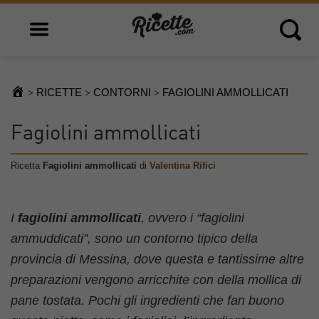
Open main menu
Open 
RICETTE
CONTORNI
FAGIOLINI AMMOLLICATI
>
>
>
Fagiolini ammollicati
Ricetta
Fagiolini ammollicati
di
Valentina Rifici
I
fagiolini ammollicati
, ovvero i “fagiolini
ammuddicati”, sono un contorno tipico della
provincia di Messina, dove questa e tantissime altre
preparazioni vengono arricchite con della mollica di
pane tostata. Pochi gli ingredienti che fan buono