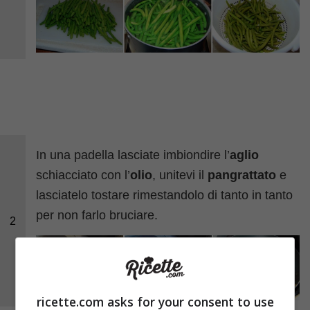
In una padella lasciate imbiondire l’
aglio
schiacciato con l’
olio
, unitevi il
pangrattato
e
lasciatelo tostare rimestandolo di tanto in tanto
per non farlo bruciare.
2
ricette.com asks for your consent to use