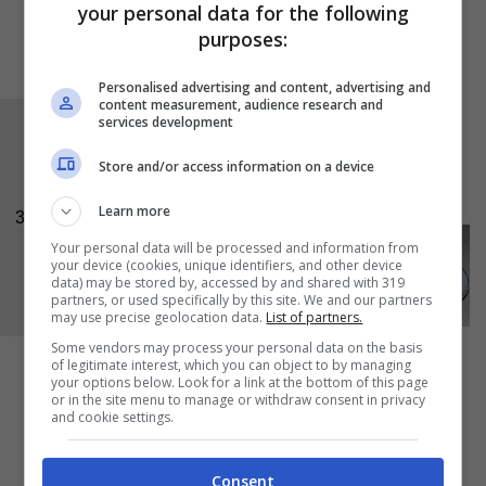
your personal data for the following
purposes:
Personalised advertising and content, advertising and
content measurement, audience research and
services development
Unite i fagiolini al pangrattato e fateli andare
insieme qualche minuto, quindi toglieteli dal
Store and/or access information on a device
fuoco. Fate freddare prima di servire.
Learn more
3
Your personal data will be processed and information from
your device (cookies, unique identifiers, and other device
data) may be stored by, accessed by and shared with 319
partners, or used specifically by this site. We and our partners
may use precise geolocation data.
List of partners.
Some vendors may process your personal data on the basis
of legitimate interest, which you can object to by managing
your options below. Look for a link at the bottom of this page
or in the site menu to manage or withdraw consent in privacy
and cookie settings.
Consent