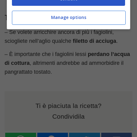
Manage options
Trucchi e consigli
– Se volete arricchire ancora di più i fagiolini,
sciogliete nell’aglio qualche
filetto di acciuga
.
– È importante che i fagiolini lessi
perdano l’acqua
di cottura
, altrimenti andrebbe ad ammorbidire il
pangrattato tostato.
Ti è piaciuta la ricetta?
Condividila