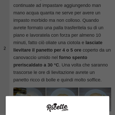
continuate ad impastare aggiungendo man
mano acqua quanta ne serve per avere un
impasto morbido ma non colloso. Quando
avrete formato una palla trasferitela su di un
piano e lavoratela con forza per almeno 10
minuti, fatto ciò oliate una ciotola e
lasciate
2
lievitare il panetto per 4 o 5 ore
coperto da un
canovaccio umido nel
forno spento
preriscaldato a 30 °C
. Una volta che saranno
trascorse le ore di lievitazione avrete un
panetto ricco di bolle e quindi molto soffice.