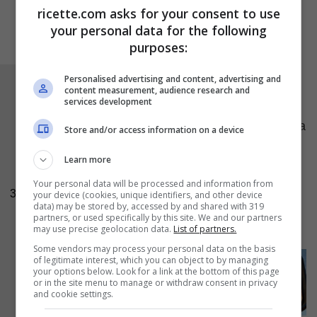
ricette.com asks for your consent to use
your personal data for the following
purposes:
Personalised advertising and content, advertising and
Versate il restante olio sul fondo di una teglia
content measurement, audience research and
services development
antiaderente ed adagiatevi sopra i pomodorini
divisi a metà, con la parte interna poggiata sulla
Store and/or access information on a device
teglia. Tirate l’impasto, adagiatelo sopra i
Learn more
pomodori e lasciate lievitare per altri 10 minuti,
Your personal data will be processed and information from
dopodiché infornate in forno preriscaldato
a
3
your device (cookies, unique identifiers, and other device
data) may be stored by, accessed by and shared with 319
180 °C per circa 45 minuti
. Una volta cotta
partners, or used specifically by this site. We and our partners
toglietela dal forno e lasciatela riposare.
may use precise geolocation data.
List of partners.
Some vendors may process your personal data on the basis
of legitimate interest, which you can object to by managing
your options below. Look for a link at the bottom of this page
or in the site menu to manage or withdraw consent in privacy
and cookie settings.