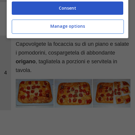
Consent
Manage options
Capovolgete la focaccia su di un piano e salate
i pomodorini, cospargetela di abbondante
origano
, tagliatela a porzioni e servitela in
tavola.
4