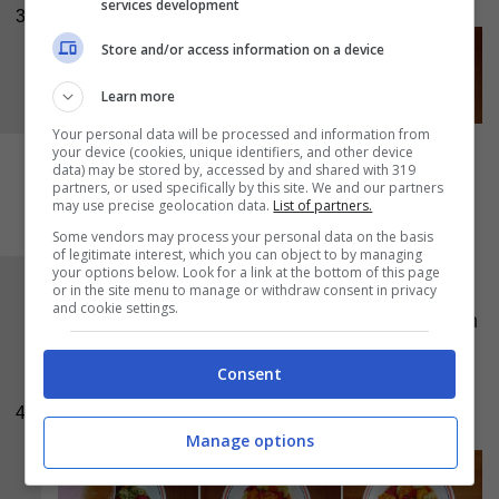
services development
3
Store and/or access information on a device
Learn more
Your personal data will be processed and information from
your device (cookies, unique identifiers, and other device
data) may be stored by, accessed by and shared with 319
partners, or used specifically by this site. We and our partners
may use precise geolocation data.
List of partners.
Some vendors may process your personal data on the basis
of legitimate interest, which you can object to by managing
your options below. Look for a link at the bottom of this page
Condite i fichi d’india con la
menta
tritata e con
or in the site menu to manage or withdraw consent in privacy
and cookie settings.
il condimento di zucchero e limone preparato in
precedenza. Amalgamate il tutto e lasciate
Consent
riposare in frigo una mezz’ora, dopodiché
4
servite.
Manage options