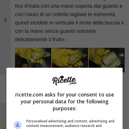
fico d’india con una mano coperta dal guanto e
con l’aiuto di un coltello tagliate le estremità,
2
quindi incidete in verticale il resto della buccia e
con la mano senza guanto estraete
delicatamente il frutto.
ricette.com asks for your consent to use
your personal data for the following
purposes:
Adagiate i frutti puliti su un tagliere, tagliate
delle fette spesse almeno 4 millimetri e
Personalised advertising and content, advertising and
content measurement, audience research and
riponetele in una ciotola.