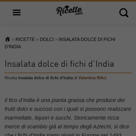
Open main menu
Open 
RICETTE
DOLCI
INSALATA DOLCE DI FICHI
>
>
>
D’INDIA
Insalata dolce di fichi d’India
Ricetta
Insalata dolce di fichi d’India
di
Valentina Rifici
Il fico d’India è una pianta grassa che produce dei
frutti dolci e succosi con i quali si possono realizzare
marmellate, liquori e succhi. Storicamente ricca
merce di scambio già al tempo degli Aztechi, si dice
che i fichi d’India siano giunti in Europa nel 1493