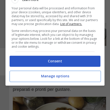
minuti a fuoco medio, fino a quando il
medaglione di patate non risulterà dorato su
Your personal data will be processed and information from
your device (cookies, unique identifiers, and other device
entrambi i lati.
data) may be stored by, accessed by and shared with 319
partners, or used specifically by this site. We and our partners
may use precise geolocation data.
List of partners.
Some vendors may process your personal data on the basis
of legitimate interest, which you can object to by managing
your options below. Look for a link at the bottom of this page
or in the site menu to manage or withdraw consent in privacy
and cookie settings.
Consent
Manage options
Ed ecco i
medaglioni di patate
appena
preparati e pronti per gustare.