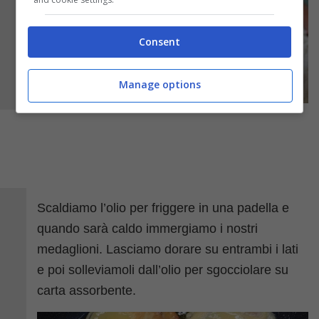
Consent
Manage options
Scaldiamo l’olio per friggere in una padella e
quando sarà caldo immergiamo i nostri
medaglioni. Lasciamo dorare su entrambi i lati
e poi solleviamoli dall’olio per sgocciolare su
carta assorbente.