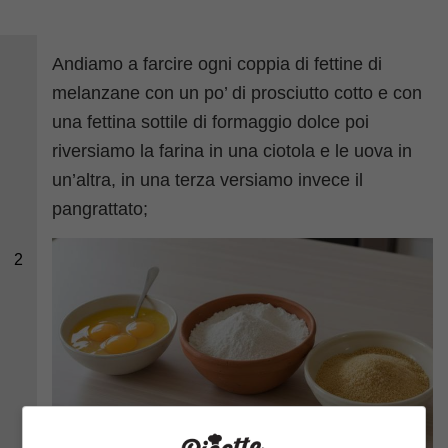
Andiamo a farcire ogni coppia di fettine di
melanzane con un po’ di prosciutto cotto e con
una fettina sottile di formaggio dolce poi
riversiamo la farina in una ciotola e le uova in
un’altra, in una terza versiamo invece il
pangrattato;
2