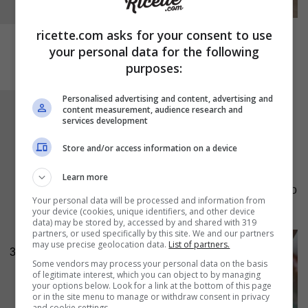
ricette.com asks for your consent to use
your personal data for the following
purposes:
Personalised advertising and content, advertising and
Rotoliamo le fettine di melanzane così farcite
content measurement, audience research and
services development
prima nella farina, poi sbattiamo l’uovo con un
Store and/or access information on a device
pizzico di sale e pepe e immergiamo le fettine
infarinate di melanzane all’interno. Una volta
Learn more
ben zuppe sgoccioliamo l’eccesso e impaniamo
Your personal data will be processed and information from
col pangrattato;
your device (cookies, unique identifiers, and other device
data) may be stored by, accessed by and shared with 319
partners, or used specifically by this site. We and our partners
may use precise geolocation data.
List of partners.
3
Some vendors may process your personal data on the basis
of legitimate interest, which you can object to by managing
your options below. Look for a link at the bottom of this page
or in the site menu to manage or withdraw consent in privacy
and cookie settings.