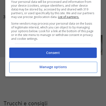
Your personal data will be processed and information from
dischi uno sopra l’altro e chiudete con quello
your device (cookies, unique identifiers, and other device
data) may be stored by, accessed by and shared with 319
messo da parte, bloccando tutto con un
partners, or used specifically by this site. We and our partners
may use precise geolocation data.
List of partners.
3
rametto di
timo
. Servite il piatto caldo e filante.
Some vendors may process your personal data on the basis
of legitimate interest, which you can object to by managing
your options below. Look for a link at the bottom of this page
or in the site menu to manage or withdraw consent in privacy
and cookie settings.
Consent
Manage options
Trucchi e consigli