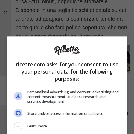
circa 8/10 minuti, dopodichè sfornatele.
Disponete in una teglia i dischi di patate su cui
2
andrete ad adagiare la scamorza e tenete da
parte quello che farà poi da copertura, che non
dovrà essere ricoperto dal formaggio.
ricette.com asks for your consent to use
your personal data for the following
purposes:
Personalised advertising and content, advertising and
content measurement, audience research and
services development
Adagiate su ogni disco una fettina di
scamorza
Store and/or access information on a device
e passate tutto in forno per un paio di minuti in
Learn more
modo che la provola possa fondere. Impilate i