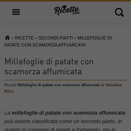
Open main menu
Open 
RICETTE
SECONDI PIATTI
MILLEFOGLIE DI
>
>
>
PATATE CON SCAMORZA AFFUMICATA
Millefoglie di patate con
scamorza affumicata
Ricetta
Millefoglie di patate con scamorza affumicata
di
Valentina
Rifici
La
millefoglie di patate con scamorza affumicata
può essere classificata come un secondo piatto, in
quanto si compone di patate e formaggio, ma in