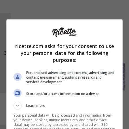
Aggiungete poi il resto degli ingredienti, quindi:
sale
,
olio extravergine d’oliva
e il trito del
passaggio 1. Tritate per 5 secondi a velocità 7.
ricette.com asks for your consent to use
Versate il pesto così ottenuto in una ciotolina.
your personal data for the following
3
Se necessario aggiustate di olio e di sale.
purposes:
Personalised advertising and content, advertising and
content measurement, audience research and
services development
Store and/or access information on a device
Learn more
Your personal data will be processed and information from
your device (cookies, unique identifiers, and other device
data) may be stored by, accessed by and shared with 319