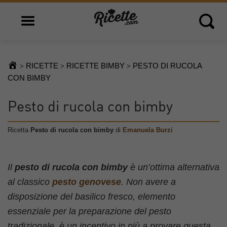
Open main menu
Open 
RICETTE
RICETTE BIMBY
PESTO DI RUCOLA
>
>
>
CON BIMBY
Pesto di rucola con bimby
Ricetta
Pesto di rucola con bimby
di
Emanuela Burzi
Il
pesto di rucola con bimby
è un’ottima alternativa
al classico
pesto genovese
. Non avere a
disposizione del basilico fresco, elemento
essenziale per la preparazione del pesto
tradizionale, è un incentivo in più a provare questa