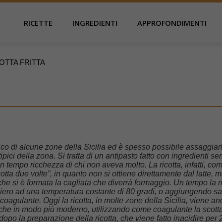
RICETTE
INGREDIENTI
APPROFONDIMENTI
OTTA FRITTA
ico di alcune zone della Sicilia ed è spesso possibile assaggiar
tipici della zona. Si tratta di un antipasto fatto con ingredienti se
n tempo ricchezza di chi non aveva molto. La ricotta, infatti, com
tta due volte”, in quanto non si ottiene direttamente dal latte, 
he si è formata la cagliata che diverrà formaggio. Un tempo la r
 siero ad una temperatura costante di 80 gradi, o aggiungendo sa
agulante. Oggi la ricotta, in molte zone della Sicilia, viene an
he in modo più moderno, utilizzando come coagulante la scotta
dopo la preparazione della ricotta, che viene fatto inacidire per 