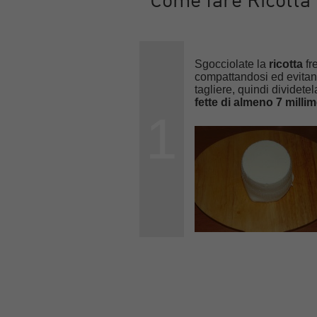
Come fare Ricotta f
Sgocciolate la
ricotta
fr
compattandosi ed evitando
tagliere, quindi dividetel
fette di almeno 7 milli
1