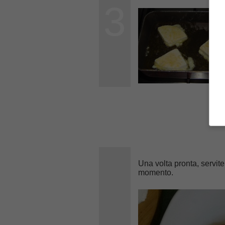
3
Una volta pronta, servite
momento.