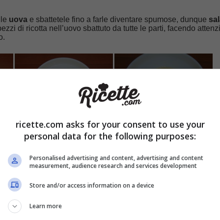
 le
uova
e sbattetele fino a farle diventare spumose, dunque
sal
zzi di ricotta nell’uovo sbattuto da tutte le parti, facendo atten
o.
ricette.com asks for your consent to use your
personal data for the following purposes:
Personalised advertising and content, advertising and content
measurement, audience research and services development
Store and/or access information on a device
bene l’
olio extravergine di oliva
e, quando sarà ben caldo, fate
i di ricotta. Cuocete ogni pezzo per
circa 4 minuti
, girandolo su
Learn more