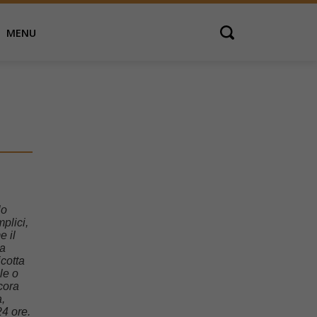
MENU
Open search
lo
mplici,
e il
ma
icotta
le o
cora
,
24 ore.