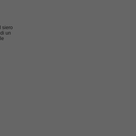
l siero
 di un
lle