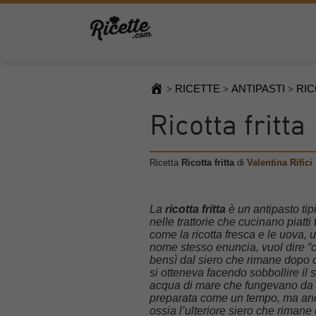
RICETTE
ANTIPASTI
RIC
>
>
>
Ricotta fritta
Ricetta
Ricotta fritta
di
Valentina Rifici
La
ricotta fritta
è un antipasto tip
nelle trattorie che cucinano piatti 
come la ricotta fresca e le uova, u
nome stesso enuncia, vuol dire “co
bensì dal siero che rimane dopo c
si otteneva facendo sobbollire il
acqua di mare che fungevano da co
preparata come un tempo, ma anc
ossia l’ulteriore siero che rimane 