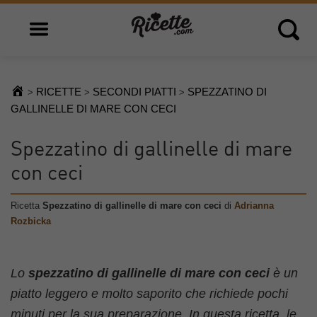
Open main menu
Open 
RICETTE
SECONDI PIATTI
SPEZZATINO DI
>
>
>
GALLINELLE DI MARE CON CECI
Spezzatino di gallinelle di mare
con ceci
Ricetta
Spezzatino di gallinelle di mare con ceci
di
Adrianna
Rozbicka
Lo
spezzatino di gallinelle di mare con ceci
è un
piatto leggero e molto saporito che richiede pochi
minuti per la sua preparazione. In questa ricetta, le