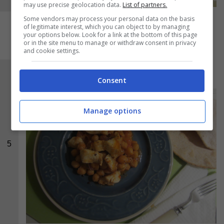
may use precise geolocation data.
List of partners.
Some vendors may process your personal data on the basis
of legitimate interest, which you can object to by managing
your options below. Look for a link at the bottom of this page
or in the site menu to manage or withdraw consent in privacy
and cookie settings.
Ed ecco una foto del piatto pronto:
Consent
Manage options
5