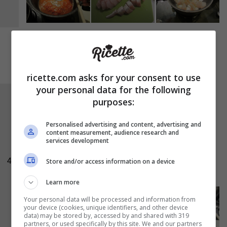
ricette.com asks for your consent to use
your personal data for the following
Aggiungete il
rosmarino
al pesce, mescolate
purposes:
molto delicatamente e lasciate assorbire
Personalised advertising and content, advertising and
l’aroma. Versate i ceci e dopo qualche minuto
content measurement, audience research and
services development
aggiungete anche il pesce. Mescolate
delicatamente e lasciate cuocere al fuoco
4
Store and/or access information on a device
basso per 5 minuti. Servite il piatto ben caldo.
Learn more
Your personal data will be processed and information from
your device (cookies, unique identifiers, and other device
data) may be stored by, accessed by and shared with 319
partners, or used specifically by this site. We and our partners