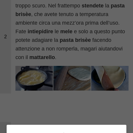
troppo scuro. Nel frattempo
stendete
la
pasta
brisèe
, che avete tenuto a temperatura
ambiente circa una mezz’ora prima dell’uso.
Fate
intiepidire
le
mele
e solo a questo punto
2
potete adagiare la
pasta brisèe
facendo
attenzione a non romperla, magari aiutandovi
con il
mattarello
.
Infornate
la
tarte tatin
a 180° per 20 minuti.