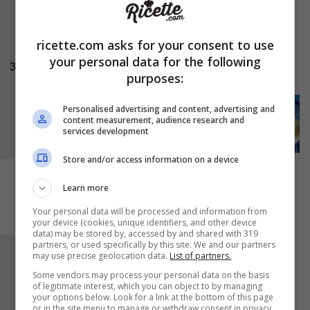
Quando la superficie della
pasta brisée
risulterà dorata
sfornate
la torta e
ricette.com asks for your consent to use
capovolgetela
subito su un piatto facendo
your personal data for the following
3
attenzione a non scottarvi.
purposes:
Personalised advertising and content, advertising and
content measurement, audience research and
services development
Store and/or access information on a device
Learn more
Your personal data will be processed and information from
your device (cookies, unique identifiers, and other device
data) may be stored by, accessed by and shared with 319
partners, or used specifically by this site. We and our partners
Servite la vostra
tarte tatin
tiepida e con una
may use precise geolocation data.
List of partners.
spolverata di
zucchero a velo
oppure
Some vendors may process your personal data on the basis
of legitimate interest, which you can object to by managing
decoratela con dei
ciuffetti di panna.
your options below. Look for a link at the bottom of this page
or in the site menu to manage or withdraw consent in privacy