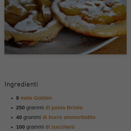
Ingredienti
8
mele Golden
250
grammi
di pasta Brisèe
40
grammi
di burro ammorbidito
100
grammi
di zucchero