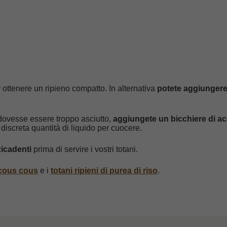
 ottenere un ripieno compatto. In alternativa
potete aggiunger
i dovesse essere troppo asciutto,
aggiungete un bicchiere di a
 discreta quantità di liquido per cuocere.
zzicadenti
prima di servire i vostri totani.
i cous cous
e i
totani ripieni di purea di riso
.