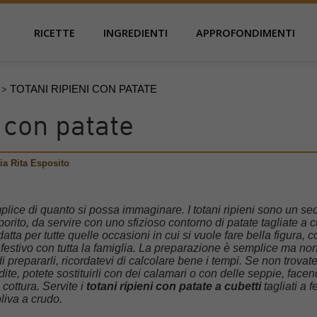
RICETTE
INGREDIENTI
APPROFONDIMENTI
TOTANI RIPIENI CON PATATE
>
i con patate
ia Rita Esposito
plice di quanto si possa immaginare. I totani ripieni sono un s
orito, da servire con uno sfizioso contorno di patate tagliate a c
datta per tutte quelle occasioni in cui si vuole fare bella figura, 
estivo con tutta la famiglia. La preparazione è semplice ma no
 prepararli, ricordatevi di calcolare bene i tempi. Se non trovate
ite, potete sostituirli con dei calamari o con delle seppie, face
 cottura. Servite i
totani ripieni con patate a cubetti
tagliati a f
oliva a crudo.