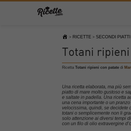
RICETTE
SECONDI PIATTI
>
>
Totani ripien
Ricetta
Totani ripieni con patate
di
Mar
Una ricetta elaborata, ma più sem
piatto di mare molto gustoso e sap
e saltate in padella. Una ricetta a
una cena importante o un pranzo f
velocissima, quindi, se decidete di
totani o semplicemente non li grad
solo attenzione ai diversi tempi di
con un filo di olio extravergine d’