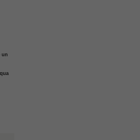
e un
cqua