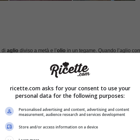
o di
aglio
diviso a metà e l’
olio
in un tegame. Quando l’aglio co
 ritagli dei totani tagliati a pezzetti e fateli dorare per qualche
ate le
olive
, i
capperi
e le
acciughe
e aggiungeteli nel tegame.
che minuto.
ricette.com asks for your consent to use your
personal data for the following purposes:
Personalised advertising and content, advertising and content
measurement, audience research and services development
Store and/or access information on a device