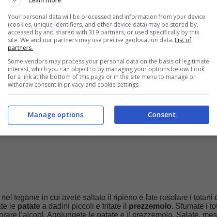
Learn more
Your personal data will be processed and information from your device
e e trasferitelo in una ciotola. Aggiungete il ripieno appena salta
(cookies, unique identifiers, and other device data) may be stored by,
accessed by and shared with 319 partners, or used specifically by this
la scorza di
limone
grattugiata e un pizzico di
sale
. Mescolate p
site. We and our partners may use precise geolocation data.
List of
dienti. Il ripieno è pronto. Farcite i totani e chiudete la parte su
partners.
vitare che il ripieno fuoriesca in cottura.
Some vendors may process your personal data on the basis of legitimate
interest, which you can object to by managing your options below. Look
for a link at the bottom of this page or in the site menu to manage or
withdraw consent in privacy and cookie settings.
Manage options
Consent
nel tegame in cui avete saltato il ripieno e fate rosolare i totani d
ate le
patate
a dadini piccoli e tritate il
prezzemolo
. Sfumate i to
orare l’alcool. Aggiungete le patate e il prezzemolo. Salate, me