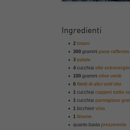
Ingredienti
2
totani
300
grammi
pane raffermo
3
patate
4
cucchiai
olio extravergin
100
grammi
olive verdi
6
filetti di alici sott'olio
1
cucchiai
capperi sotto sa
1
cucchiai
parmigiano grat
1
bicchieri
vino
1
limone
quanto basta
prezzemolo