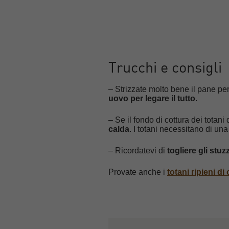
Trucchi e consigli
– Strizzate molto bene il pane per
uovo per legare il tutto
.
– Se il fondo di cottura dei totan
calda
. I totani necessitano di una
– Ricordatevi di
togliere gli stu
Provate anche i
totani ripieni d