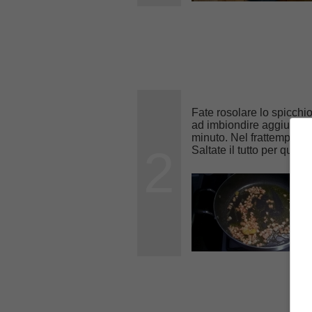
Fate rosolare lo spicchi
ad imbiondire aggiungete i
minuto. Nel frattempo trit
2
Saltate il tutto per qual