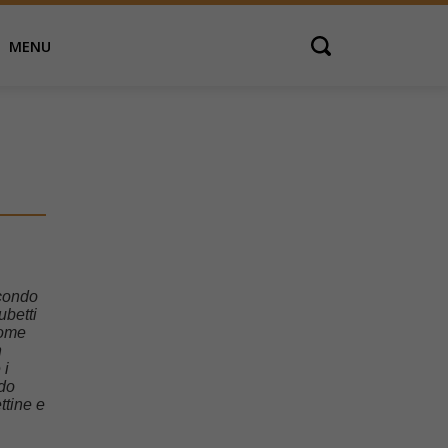
MENU
Open search
econdo
ubetti
come
n
 i
ndo
ettine e