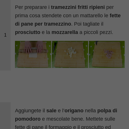
Per preparare i
tramezzini fritti ripieni
per
prima cosa stendete con un mattarello le
fette
di pane per tramezzino
. Poi tagliate il
prosciutto
e la
mozzarella
a piccoli pezzi.
1
Aggiungete il
sale
e l’
origano
nella
polpa d
i
pomodoro
e mescolate bene. Mettete sulle
fette di pane il formaggio e il prosciutto ed