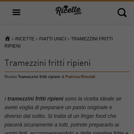
Open main menu
Open 
RICETTE
PIATTI UNICI
TRAMEZZINI FRITTI
>
>
>
RIPIENI
Tramezzini fritti ripieni
Ricetta
Tramezzini fritti ripieni
di
Patrizia Rimoldi
I
tramezzini fritti ripieni
sono la ricetta ideale se
avete voglia di preparare un pasto originale e
diverso dal solito. Si tratta di un finger food che
piacerà sicuramente a tutti, potrete prepararlo ai
vostri figli, accompagnandolo a delle patatine fritte e