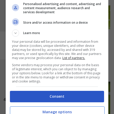
Personalised advertising and content, advertising and
content measurement, audience research and
services development
Store and/or access information on a device
Learn more
Your personal data will be processed and information from
your device (cookies, unique identifiers, and other device
data) may be stored by, accessed by and shared with 319
partners, or used specifically by this site. We and our partners
may use precise geolocation data.
List of partners.
Some vendors may process your personal data on the basis
Ed ecco pronti in un batter d’occhio i vostri
of legitimate interest, which you can object to by managing
your options below. Look for a link at the bottom of this page
tramezzini fritti ripieni
.
or in the site menu to manage or withdraw consent in privacy
and cookie settings.
Consent
4
Manage options