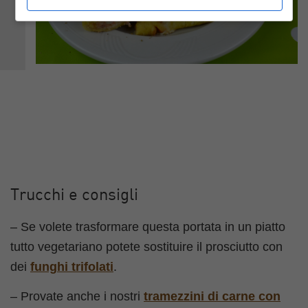
Trucchi e consigli
– Se volete trasformare questa portata in un piatto
tutto vegetariano potete sostituire il prosciutto con
dei
funghi trifolati
.
– Provate anche i nostri
tramezzini di carne con