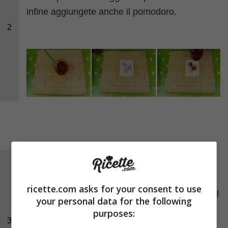
infine aggiungete anche il pomodoro.
2
Chiudete il tramezzino formando un triangolo e
schiacciate i bordi con una forchetta per
ricette.com asks for your consent to use
sigillarli bene. Sbattete un
uovo
ed intingetevi il
your personal data for the following
tramezzino, poi sciogliete il
burro
in una
purposes:
3
padella e friggeteli per qualche minuto.