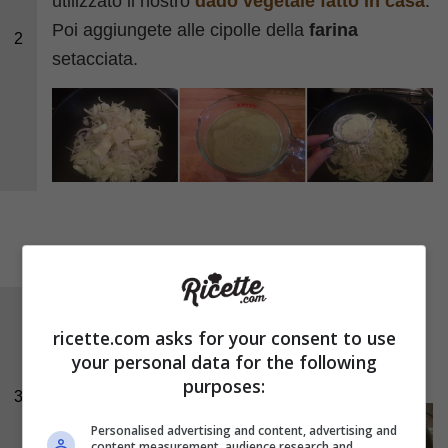
utilizzato il nostro
dado vegetale fatto in casa
.
Poi aggiungete alle cipolle della
farina
2
setacciata.
Cuocete ancora le cipolle per qualche minuto
ricette.com asks for your consent to use
poi aggiungete il brodo e fate cuocere tutto a
your personal data for the following
fuoco lento per 30 minuti.
purposes:
3
Personalised advertising and content, advertising and
content measurement, audience research and