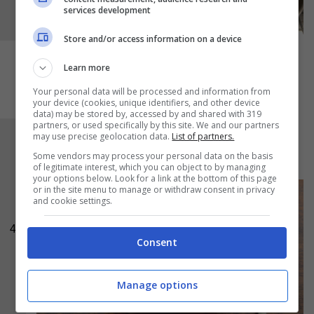
services development
Store and/or access information on a device
Learn more
Your personal data will be processed and information from
your device (cookies, unique identifiers, and other device
data) may be stored by, accessed by and shared with 319
partners, or used specifically by this site. We and our partners
may use precise geolocation data.
List of partners.
Dopo una bella spolverata di
Parmigiano
, la
Some vendors may process your personal data on the basis
zuppa di cipolle
è pronta da portare in tavola.
of legitimate interest, which you can object to by managing
your options below. Look for a link at the bottom of this page
or in the site menu to manage or withdraw consent in privacy
and cookie settings.
4
Consent
Manage options