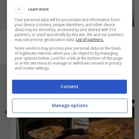
Learn more
Your personal data will be processed and information from
your device (cookies, unique identifiers, and other device
data) may be stored by, accessed by and shared with 319
partners, or used specifically by this site. We and our partners
may use precise geolocation data.
List of partners.
Some vendors may process your personal data on the basis
of legitimate interest, which you can object to by managing
your options below. Look for a link at the bottom of this page
or in the site menu to manage or withdraw consent in privacy
and cookie settings.
Informate a
180 °C per circa 15 minuti
, fino a
quando non si forma la crosticina dorata in
Consent
superficie.
Manage options
4