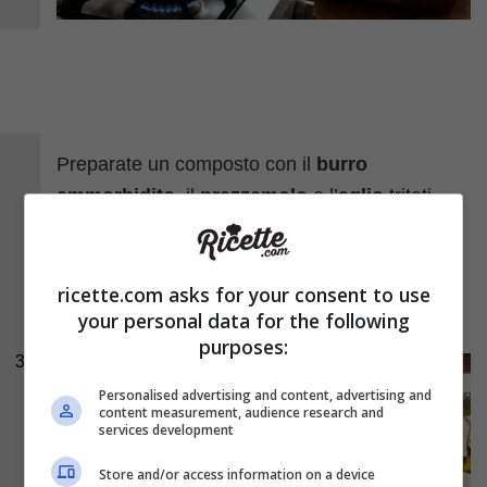
Preparate un composto con il
burro
ammorbidito
, il
prezzemolo
e l’
aglio
tritati
finemente, il
sale
e il
pepe
. Distribuite il
composto sopra i molluschi, spolverate con il
pangrattato
mescolato al
formaggio
ricette.com asks for your consent to use
your personal data for the following
grattugiato
e ultimate con un filo di olio.
purposes:
3
Personalised advertising and content, advertising and
content measurement, audience research and
services development
Store and/or access information on a device