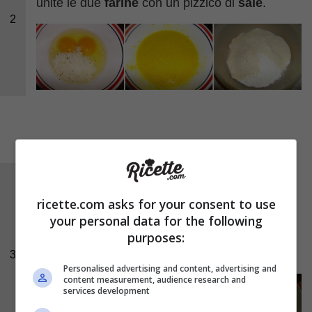
unite le due
farine
con un pizzico di
sale
.
2
Passate i carciofi nella farina, poi immergeteli
ricette.com asks for your consent to use
nell’uovo, quindi friggeteli in
olio
abbondante
your personal data for the following
molto caldo per 4 minuti circa.
purposes:
3
Personalised advertising and content, advertising and
content measurement, audience research and
services development