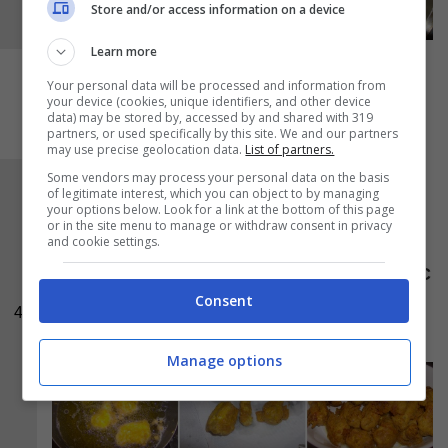
Store and/or access information on a device
Learn more
Your personal data will be processed and information from
your device (cookies, unique identifiers, and other device
data) may be stored by, accessed by and shared with 319
partners, or used specifically by this site. We and our partners
may use precise geolocation data.
List of partners.
Some vendors may process your personal data on the basis
Non appena saranno ben dorati, scolateli su
of legitimate interest, which you can object to by managing
your options below. Look for a link at the bottom of this page
carta assorbente e adagiateli in una pirofila.
or in the site menu to manage or withdraw consent in privacy
and cookie settings.
Quanto avrete terminato la frittura, mettete la
pirofila in
forno statico preriscaldato a 200 °C
Consent
per una ventina di minuti, tracorso il tempo
4
saranno pronti da servire.
Manage options