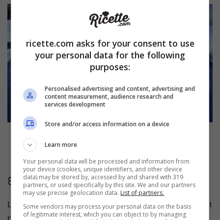
ricette.com asks for your consent to use
your personal data for the following
purposes:
Personalised advertising and content, advertising and
content measurement, audience research and
services development
Store and/or access information on a device
Learn more
Paccheri con pesce spada affumicato
Your personal data will be processed and information from
your device (cookies, unique identifiers, and other device
data) may be stored by, accessed by and shared with 319
8. Pesce spada al forno
partners, or used specifically by this site. We and our partners
may use precise geolocation data.
List of partners.
La più classica delle cotture, per portare in tavola un
Some vendors may process your personal data on the basis
of legitimate interest, which you can object to by managing
piatto ricco di gusto ma leggero e povero di grassi.