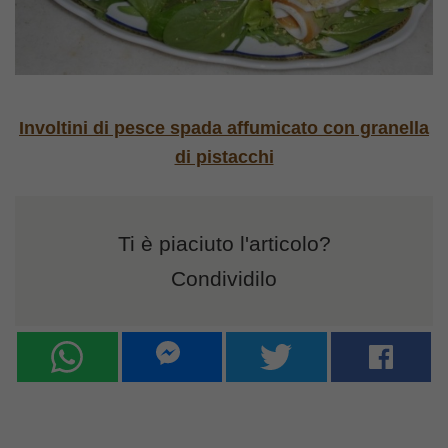
Involtini di pesce spada affumicato con granella
di pistacchi
Ti è piaciuto l'articolo?
Condividilo