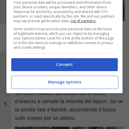
Your personal data will be processed and information from
your device (cookies, unique identifiers, and other device
data) may be stored by, accessed by and shared with 319
partners, or used specifically by this site. We and our partners
may use precise geolocation data.
List of partners.
Some vendors may process your personal data on the basis
of legitimate interest, which you can object to by managing
your options below. Look for a link at the bottom of this page
or in the site menu to manage or withdraw consent in privacy
and cookie settings.
In una ciotolina versate il
Cognac
. Aggiungete
Consent
il
Grand Marnier
, lo
zucchero
e il
succo di
arancia
. Disponete le crepes ripiene di fragole
Manage options
sulla padella, aggiungete l’altro burro, portate
sul fuoco vivace, spruzzate con il succo
d’arancia e versate la miscela dei liquori. Se ve
5
la sentite fate il flambè, accendendo il fuoco
sulle crepes per un attimo.