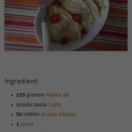
Ingredienti
125
grammi
Farina 00
quanto basta
Latte
50
millilitri
Acqua tiepida
1
Uova