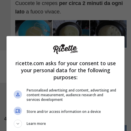
Cuocete le crepes
per circa 2 minuti da ogni
lato
a fuoco vivace.
ricette.com asks for your consent to use
your personal data for the following
purposes:
Personalised advertising and content, advertising and
Lavate le
fragole
. Eliminate la parte superiore
content measurement, audience research and
e tagliatele a fette non troppo spesse.
services development
Disponete le fragole sulla crespella ancora
Store and/or access information on a device
calda e piegatela a triangolo.
4
Learn more