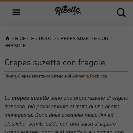
Open main menu
Open 
RICETTE
DOLCI
CREPES SUZETTE CON
>
>
>
FRAGOLE
Crepes suzette con fragole
Ricetta
Crepes suzette con fragole
di
Adrianna Rozbicka
Le
crepes suzette
sono una preparazione di origine
francese, più precisamente si tratta di una ricetta
monegasca. Sono delle crespelle molto fini ed
elastiche, servite calde con una salsa al liquore
Grand Marnier, oppure al Brandy o al Cognac, con