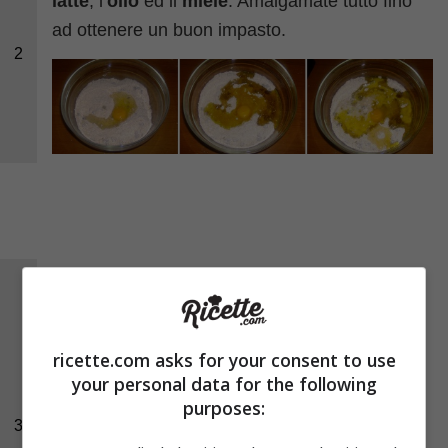
latte
, l’
olio
ed il
miele
. Amalgamate tutto fino
ad ottenere un buon impasto.
2
L’impasto dovrà risultare molto omogeneo ed
una volta pronto avvolgetelo con della carta
trasparente a fate riposare per una mezz’ora.
ricette.com asks for your consent to use
Trascorso il tempo, formate una palla di
your personal data for the following
impasto e ponetela in frigorifero per un’altra
purposes:
3
mezz’ora, dopodichè traferitelo su di una