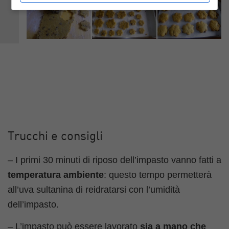
Trucchi e consigli
– I primi 30 minuti di riposo dell’impasto vanno fatti a
temperatura ambiente
: questo tempo permetterà
all’uva sultanina di reidratarsi con l’umidità
dell’impasto.
– L’impasto può essere lavorato
sia a mano che