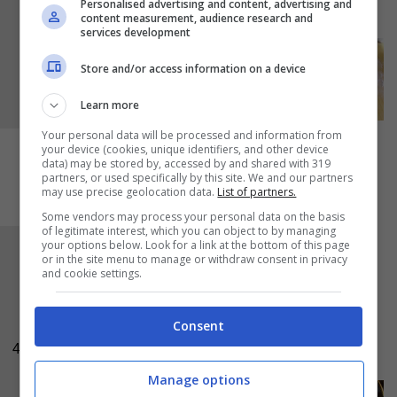
Personalised advertising and content, advertising and
spianatoia infarinata.
content measurement, audience research and
services development
Store and/or access information on a device
Learn more
Your personal data will be processed and information from
your device (cookies, unique identifiers, and other device
data) may be stored by, accessed by and shared with 319
partners, or used specifically by this site. We and our partners
may use precise geolocation data.
List of partners.
Some vendors may process your personal data on the basis
of legitimate interest, which you can object to by managing
your options below. Look for a link at the bottom of this page
Stendete l’impasto con uno
spessore di circa
or in the site menu to manage or withdraw consent in privacy
and cookie settings.
5 mm
, tagliate i biscotti della forma e della
misura che più vi piace e trasferiteli in una
Consent
teglia foderata con carta forno; infornate in
4
forno caldo a
200 °C per 15 minuti circa
.
Manage options