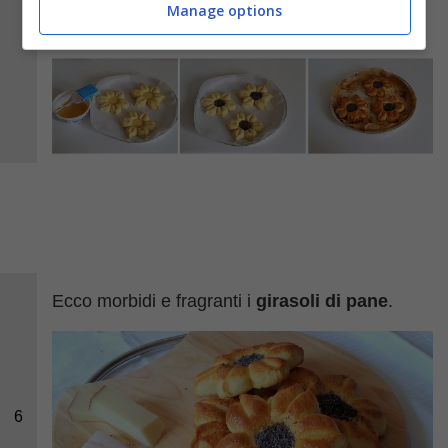
Manage options
casa.
Ecco morbidi e fragranti i
girasoli di pane
.
6