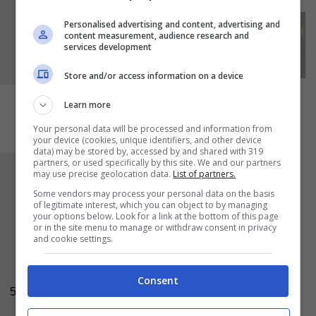
Personalised advertising and content, advertising and
content measurement, audience research and
services development
Store and/or access information on a device
Learn more
Your personal data will be processed and information from
your device (cookies, unique identifiers, and other device
data) may be stored by, accessed by and shared with 319
partners, or used specifically by this site. We and our partners
Adagiate i panini in una teglia e lucidateli con
may use precise geolocation data.
List of partners.
l’uovo sbattuto
dopo di che arricchite il centro
Some vendors may process your personal data on the basis
of legitimate interest, which you can object to by managing
dei girasoli con i
semi di papavero
ed
your options below. Look for a link at the bottom of this page
or in the site menu to manage or withdraw consent in privacy
infornate nel forno statico preriscaldato a 200
and cookie settings.
gradi fino a che non saranno ben dorati e cotti.
Sfornate i panini e riponeteli sotto un
Consent
5
canovaccio fino a che non si saranno freddati,
otrete così gustare dell’ottimo pane fatto in