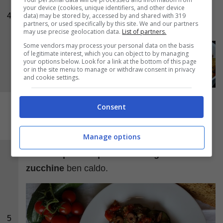
your device (cookies, unique identifiers, and other device
spolverizzate con una generosa quantità di
data) may be stored by, accessed by and shared with 319
4
partners, or used specifically by this site. We and our partners
origano
.
may use precise geolocation data.
List of partners.
Some vendors may process your personal data on the basis
of legitimate interest, which you can object to by managing
your options below. Look for a link at the bottom of this page
or in the site menu to manage or withdraw consent in privacy
and cookie settings.
Consent
Manage options
Servite il
petto di pollo con funghi e
zucchine
ben caldo.
5