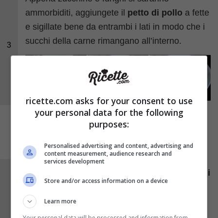
ammorbiditi, aggiungete il
petto di pollo
a fette
e sigillate bene da entrambi i lati in modo che i
succhi della carne rimangano all’interno.
3
ricette.com asks for your consent to use
your personal data for the following
purposes:
Personalised advertising and content, advertising and
content measurement, audience research and
services development
Aggiungete al pollo e alle verdure i
pomodorini
Store and/or access information on a device
tagliati a pezzi e le
olive
precedentemente
snocciolate e tagliate a rondelle. Saltate il tutto
Learn more
a fiamma vivace, aggiustate di
sale
e
Your personal data will be processed and information from