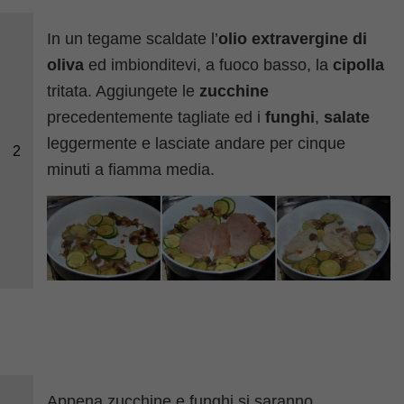
In un tegame scaldate l’
olio extravergine di
oliva
ed imbionditevi, a fuoco basso, la
cipolla
tritata. Aggiungete le
zucchine
precedentemente tagliate ed i
funghi
,
salate
leggermente e lasciate andare per cinque
2
minuti a fiamma media.
Appena zucchine e funghi si saranno