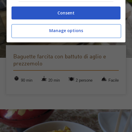
Consent
Manage options
Baguette farcita con battuto di aglio e
prezzemolo
90 min
20 min
2 persone
Facile