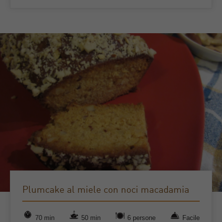
Plumcake al miele con noci macadamia
70 min
50 min
6 persone
Facile