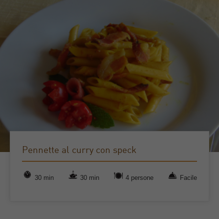
Pennette al curry con speck
30 min
30 min
4 persone
Facile