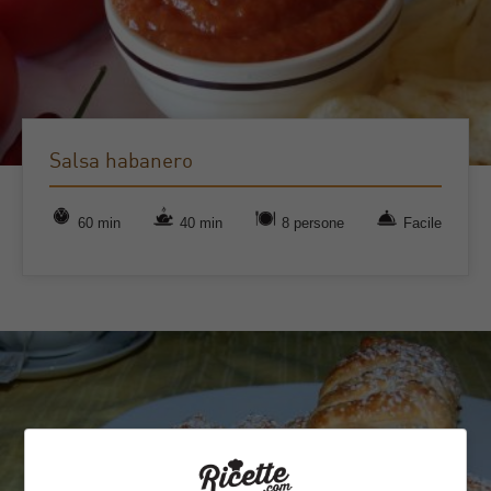
Salsa habanero
60 min
40 min
8 persone
Facile