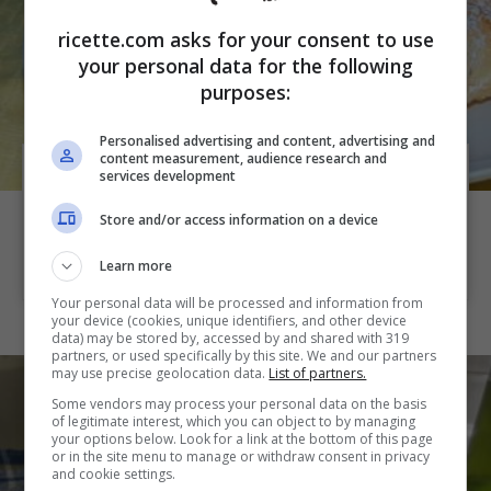
ricette.com asks for your consent to use
your personal data for the following
purposes:
Personalised advertising and content, advertising and
content measurement, audience research and
services development
Sfogliatine ripiene di mele e marmellata
Store and/or access information on a device
35 min
20 min
4 persone
Facile
Learn more
Your personal data will be processed and information from
your device (cookies, unique identifiers, and other device
data) may be stored by, accessed by and shared with 319
partners, or used specifically by this site. We and our partners
may use precise geolocation data.
List of partners.
Some vendors may process your personal data on the basis
of legitimate interest, which you can object to by managing
your options below. Look for a link at the bottom of this page
or in the site menu to manage or withdraw consent in privacy
and cookie settings.