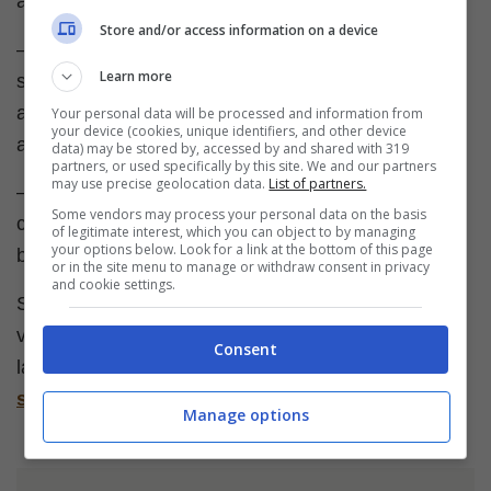
aumentare di qualche cucchiaio la quantità di latte.
Store and/or access information on a device
– Se in forno la torta si dovesse dorare troppo in
Learn more
superficie, vi consiglio di abbassare la temperatura
a 170-160 gradi e di coprirla con un foglio di carta
Your personal data will be processed and information from
your device (cookies, unique identifiers, and other device
alluminio.
data) may be stored by, accessed by and shared with 319
partners, or used specifically by this site. We and our partners
may use precise geolocation data.
List of partners.
– Per una torta alta usate una teglia da 22 cm,
Some vendors may process your personal data on the basis
comunque anche una teglia da 24 cm può andare
of legitimate interest, which you can object to by managing
your options below. Look for a link at the bottom of this page
bene.
or in the site menu to manage or withdraw consent in privacy
and cookie settings.
Se avete esigenze alimentari particolari me non
volete rinunciare a una buona torta di mele, provate
Consent
la
torta di mele senza lattosio
e la
torta di mele
senza uova
.
Manage options