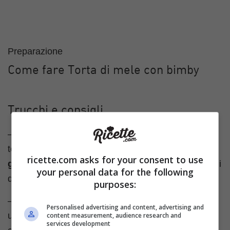
Preparazione
Come fare Torta di mele con bimby
Trucchi e consigli
– Per donare un profumo ancora più fruttato alla
torta di mele con bimby potete usare uno
yogurt al
ricette.com asks for your consent to use
gusto frutta
(esempio albicocca o fragola) invece di
your personal data for the following
quello bianco.
purposes:
– Se amate i sapori più rustici potete usare anche
Personalised advertising and content, advertising and
un poco di
farina integrale
, stando attenti ad
content measurement, audience research and
services development