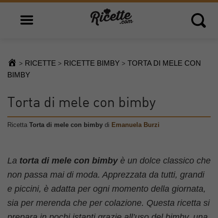
Open main menu
Open 
RICETTE
RICETTE BIMBY
TORTA DI MELE CON
>
>
>
BIMBY
Torta di mele con bimby
Ricetta
Torta di mele con bimby
di
Emanuela Burzi
La
torta di mele con bimby
è un dolce classico che
non passa mai di moda. Apprezzata da tutti, grandi
e piccini, è adatta per ogni momento della giornata,
sia per merenda che per colazione. Questa ricetta si
prepara in pochi istanti grazie all’uso del bimby, una