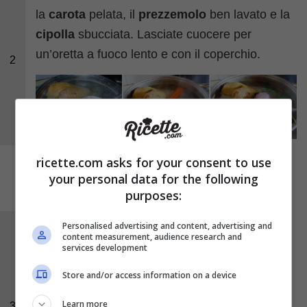
la
carota
pelata, il
prezzemolo
ben lavato e la
cipolla
sbucciata. Lasciate cuocere per
un’oretta a fuoco lento e con il coperchio.
2
ricette.com asks for your consent to use
your personal data for the following
purposes:
Personalised advertising and content, advertising and
Trascorso il tempo unite il
pomodoro
lavato e
content measurement, audience research and
services development
leggermente inciso, quindi salate e lasciate
sobbollire il brodo per un paio di ore. Una volta
Store and/or access information on a device
pronto, togliete la carne e gli aromi ed
Learn more
3