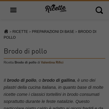
Open main menu
Open 
RICETTE
PREPARAZIONI DI BASE
BRODO DI
>
>
>
POLLO
Brodo di pollo
Ricetta
Brodo di pollo
di
Valentina Rifici
Il
brodo di pollo
, o
brodo di gallina
, è uno dei
pilastri della cucina italiana, in quanto base di molte
ricette come i classici tortellini in brodo consumati
soprattutto durante le feste natalizie. Questo
particolare piatto caldo è adatto ai giorni freddi e da