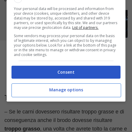
utilizzatelo a vostro piacere.
Your personal data will be processed and information from
your device (cookies, unique identifiers, and other device
data) may be stored by, accessed by and shared with 319
partners, or used specifically by this site. We and our partners
may use precise geolocation data.
List of partners.
Some vendors may process your personal data on the basis
of legitimate interest, which you can object to by managing
your options below. Look for a link at the bottom of this page
or in the site menu to manage or withdraw consent in privacy
and cookie settings.
Consent
Manage options
Trucchi e consigli
– Se le carni dovessero risultare troppo grasse e di
conseguenza anche il brodo dovesse risultare
troppo grasso
, una volta che avrete tolto la carne e