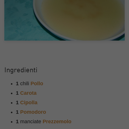
Ingredienti
1
chili
Pollo
1
Carota
1
Cipolla
1
Pomodoro
1
manciate
Prezzemolo