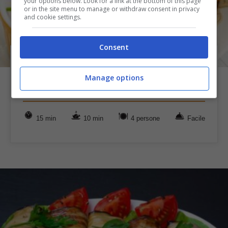
your options below. Look for a link at the bottom of this page
or in the site menu to manage or withdraw consent in privacy
and cookie settings.
Consent
Con i pomodori fritti il contorno è sempre
Manage options
protagonista: pochi minuti per un’opera
d’arte
15 min
10 min
4 persone
Facile