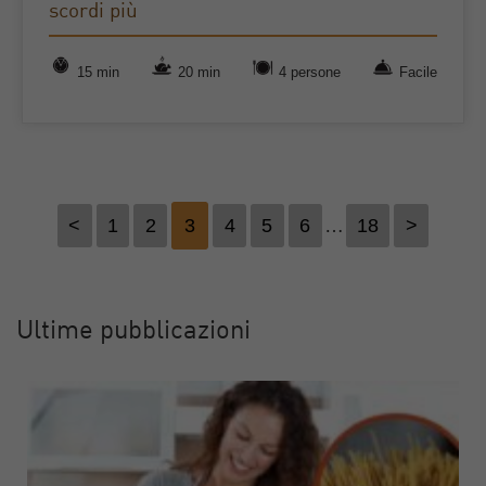
scordi più
15 min
20 min
4 persone
Facile
<
1
2
3
4
5
6
…
18
>
Ultime pubblicazioni