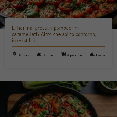
Li hai mai provati i pomodorini
caramellati? Altro che solito contorno,
irresistibili
10 min
30 min
4 persone
Facile