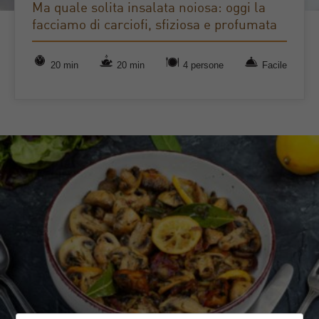
Ma quale solita insalata noiosa: oggi la
facciamo di carciofi, sfiziosa e profumata
20 min
20 min
4 persone
Facile