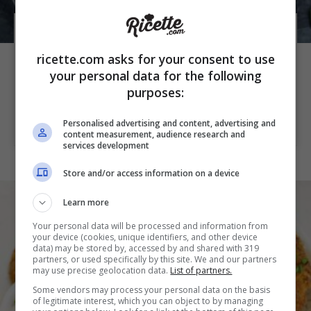
Non sono pronta a rinunciare ai funghi:
ricette.com asks for your consent to use
stasera li faccio arrostiti, profumati come
your personal data for the following
mai prima
purposes:
10 min
20 min
4 persone
Facile
Personalised advertising and content, advertising and
content measurement, audience research and
services development
Store and/or access information on a device
Learn more
Your personal data will be processed and information from
your device (cookies, unique identifiers, and other device
data) may be stored by, accessed by and shared with 319
partners, or used specifically by this site. We and our partners
may use precise geolocation data.
List of partners.
Some vendors may process your personal data on the basis
of legitimate interest, which you can object to by managing