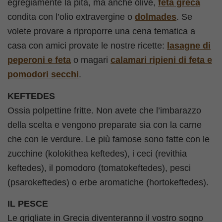
egregiamente la pita, ma anche olive,
feta greca
condita con l’olio extravergine o
dolmades
. Se
volete provare a riproporre una cena tematica a
casa con amici provate le nostre ricette:
lasagne di
peperoni e feta
o magari
calamari
ripieni di feta e
pomodori secchi
.
KEFTEDES
Ossia polpettine fritte. Non avete che l’imbarazzo
della scelta e vengono preparate sia con la carne
che con le verdure. Le più famose sono fatte con le
zucchine (kolokithea keftedes), i ceci (revithia
keftedes), il pomodoro (tomatokeftedes), pesci
(psarokeftedes) o erbe aromatiche (hortokeftedes).
IL PESCE
Le grigliate in Grecia diventeranno il vostro sogno