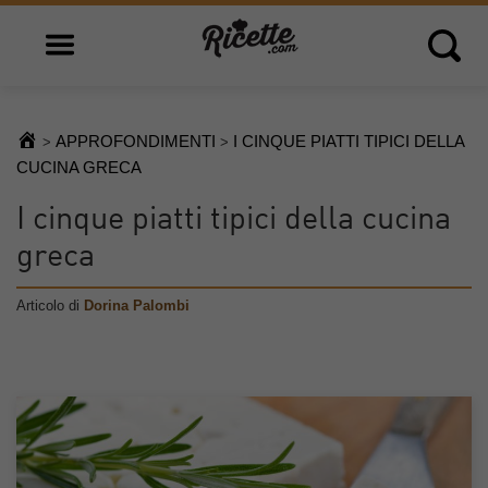
Open main menu
Open 
APPROFONDIMENTI
I CINQUE PIATTI TIPICI DELLA
>
>
CUCINA GRECA
I cinque piatti tipici della cucina
greca
Articolo di
Dorina Palombi