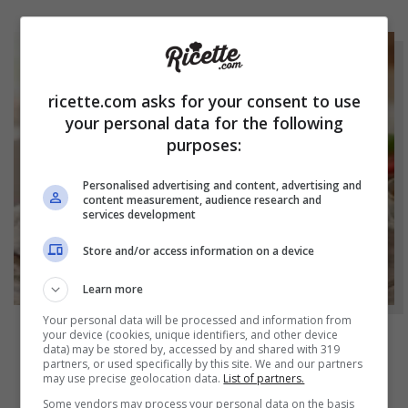
ricette.com asks for your consent to use
your personal data for the following
purposes:
Personalised advertising and content, advertising and
content measurement, audience research and
services development
Store and/or access information on a device
Learn more
Your personal data will be processed and information from
your device (cookies, unique identifiers, and other device
data) may be stored by, accessed by and shared with 319
NOTIZIE
partners, or used specifically by this site. We and our partners
may use precise geolocation data.
List of partners.
Hamburger di prosciutto cotto fatti in casa:
Some vendors may process your personal data on the basis
molto più genuini e soprattutto molto più