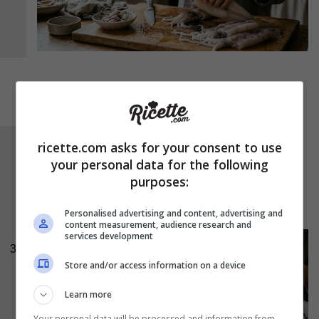
ricette.com asks for your consent to use
Mettete i tentacoli grigliati su un piatto e
your personal data for the following
tagliate ogni boccone in tanti pezzettini
purposes:
piccoli.
Uniteli al formaggio e mischiate il
ripieno con una forchetta
Personalised advertising and content, advertising and
content measurement, audience research and
services development
3
Store and/or access information on a device
Learn more
Your personal data will be processed and information from