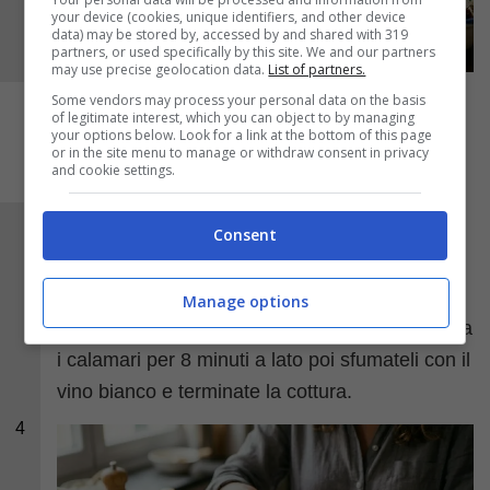
your device (cookies, unique identifiers, and other device
data) may be stored by, accessed by and shared with 319
partners, or used specifically by this site. We and our partners
may use precise geolocation data.
List of partners.
Some vendors may process your personal data on the basis
of legitimate interest, which you can object to by managing
your options below. Look for a link at the bottom of this page
or in the site menu to manage or withdraw consent in privacy
and cookie settings.
Con le mani
inserite il ripieno nei calamari
,
Consent
spingendo bene fino in fondo il formaggio.
Chiudete i calamari fermandoli con uno
Manage options
stuzzicandenti. Grigliate su una padella in ghisa
i calamari per 8 minuti a lato poi sfumateli con il
vino bianco e terminate la cottura.
4