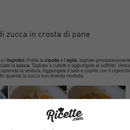
 zucca in crosta di pane
e
e i
fagiolini
. Pulite la
cipolla
e l’
aglio
, tagliate grossolanament
cciate la
zucca
. Tagliate a cubetti e aggiungete al soffritto. Versa
coprendo la verdura. Aggiungete il sale e coprite con il coperchi
fin quando la zucca non diventa morbida.