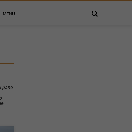
MENU
Open search
el pane
no
me