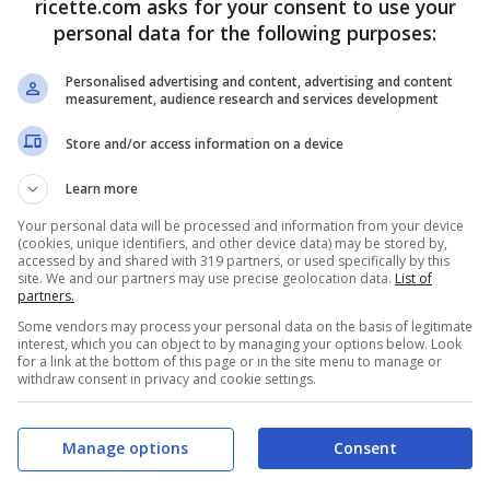
ricette.com asks for your consent to use your
personal data for the following purposes:
Personalised advertising and content, advertising and content
measurement, audience research and services development
Store and/or access information on a device
ullatela con un miniprimer fino ad ottenere una crema liscia.
Learn more
ecesario aggiustate con il
sale
. Scolate le barbabietole ed elimi
 a fette sottili e poi a bastoncini.
Your personal data will be processed and information from your device
(cookies, unique identifiers, and other device data) may be stored by,
accessed by and shared with 319 partners, or used specifically by this
site. We and our partners may use precise geolocation data.
List of
partners.
Some vendors may process your personal data on the basis of legitimate
interest, which you can object to by managing your options below. Look
for a link at the bottom of this page or in the site menu to manage or
withdraw consent in privacy and cookie settings.
Manage options
Consent