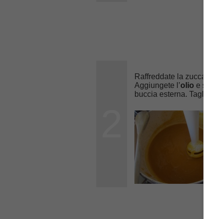
Raffreddate la zucca e fr
Aggiungete l’
olio
e se n
buccia esterna. Tagliatele
2