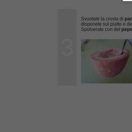
Svuotate la crosta di
pa
disponete sul piatto e d
Spolverate con del
pep
3