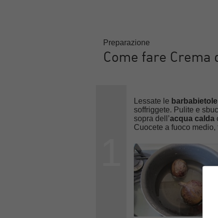
Preparazione
Come fare Crema di
Lessate le
barbabietol
soffriggete. Pulite e sbu
sopra dell’
acqua calda
Cuocete a fuoco medio, 
1