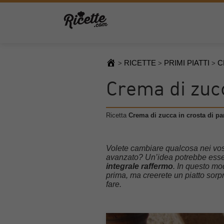
RICETTE
PRIMI PIATTI
C
>
>
>
Crema di zucc
Ricetta
Crema di zucca in crosta di p
Volete cambiare qualcosa nei vostri
avanzato? Un’idea potrebbe esser
integrale raffermo
. In questo mod
prima, ma creerete un piatto sor
fare.