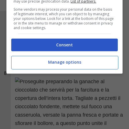
may use precise geolocation data.
List of partners.
Some vendors may process your personal data on the basis
of legitimate interest, which you can object to by managing
your options below. Look for a link at the bottom of this page
Proseguite preparando la
ganache al
or in the site menu to manage or withdraw consent in privacy
cioccolato
che servirà per la farcitura e la
and cookie settings.
copertura dell’intera torta. Tagliate a pezzetti il
cioccolato fondente
, mettete sul fuoco una
Consent
casseruola, versate la
panna fresca
e portate
a sfiorare il bollore, a questo punto unite il
Manage options
cioccolato fondente.
8