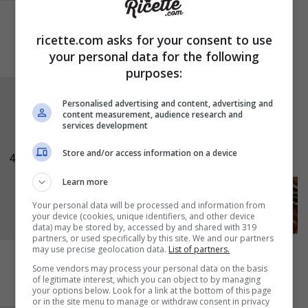
ricette.com asks for your consent to use
your personal data for the following
purposes:
Sfornate il filetto e sfumate nuovamente con la
Personalised advertising and content, advertising and
content measurement, audience research and
birra
, spennellate di nuovo e infornate per i
services development
rimanenti 15 minuti. Tagliate a fettine e servite
Store and/or access information on a device
con salsa di senape e miele.
4
Learn more
Your personal data will be processed and information from
your device (cookies, unique identifiers, and other device
data) may be stored by, accessed by and shared with 319
partners, or used specifically by this site. We and our partners
may use precise geolocation data.
List of partners.
Some vendors may process your personal data on the basis
of legitimate interest, which you can object to by managing
your options below. Look for a link at the bottom of this page
or in the site menu to manage or withdraw consent in privacy