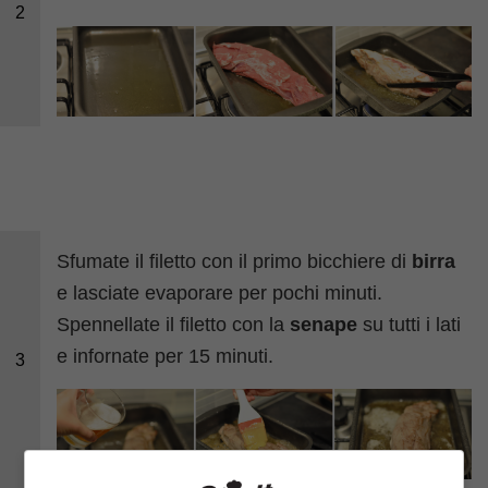
2
Sfumate il filetto con il primo bicchiere di
birra
e lasciate evaporare per pochi minuti.
Spennellate il filetto con la
senape
su tutti i lati
e infornate per 15 minuti.
3