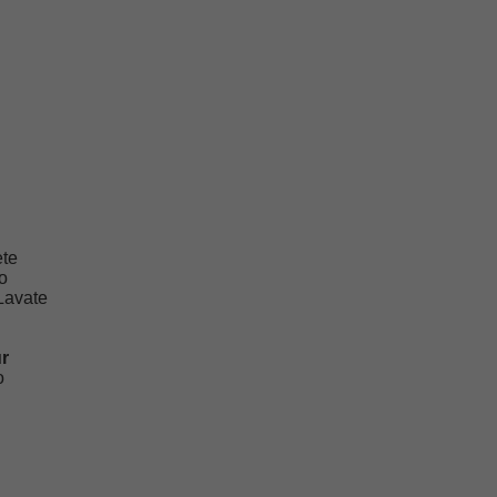
ete
co
 Lavate
r
o