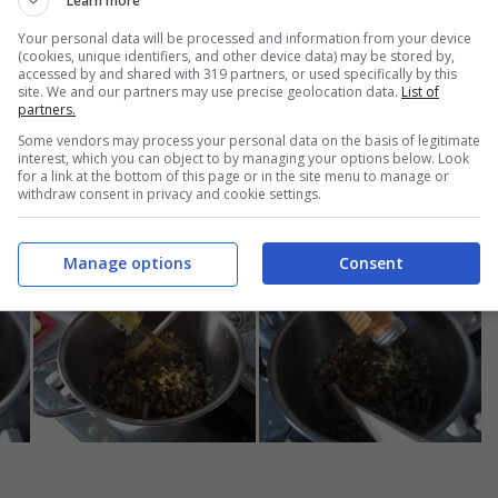
Learn more
Your personal data will be processed and information from your device
(cookies, unique identifiers, and other device data) may be stored by,
accessed by and shared with 319 partners, or used specifically by this
site. We and our partners may use precise geolocation data.
List of
partners.
Some vendors may process your personal data on the basis of legitimate
interest, which you can object to by managing your options below. Look
for a link at the bottom of this page or in the site menu to manage or
withdraw consent in privacy and cookie settings.
o di
limone
, io ho usato ¼ del limone. Aggiungete l’
olio
secondo
eperoncino
piccante. Rimescolate tutto accuratamente. Servite
a tiepida oppure mettetela in frigo e servitela fredda.
Manage options
Consent