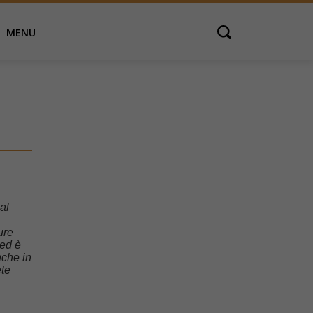
MENU
Open search
al
ure
 ed è
nche in
ete