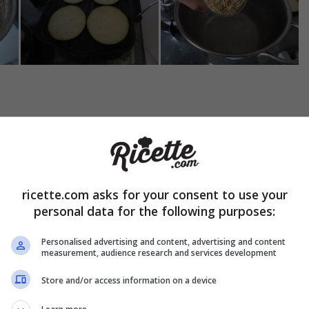
nzane
. Tagliatele a strisce e poi a pezzettini piccoli. Alla fine de
ngete il
sale
e mescolate. L’acqua dovrebbe evaporare tutta. Se
ricette.com asks for your consent to use your
 scolate il bulgur e fatelo raffreddare un po’. Scolate i
cereali
e
personal data for the following purposes:
Personalised advertising and content, advertising and content
measurement, audience research and services development
Store and/or access information on a device