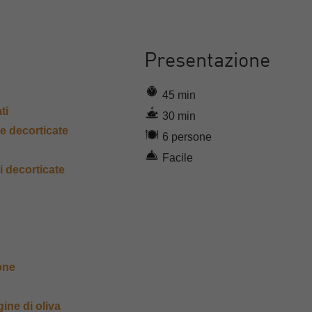
Presentazione
45 min
ti
30 min
e decorticate
6 persone
Facile
i decorticate
one
gine di oliva