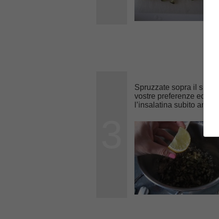
Spruzzate sopra il succ
vostre preferenze ed il
p
l’insalatina subito ancor
3