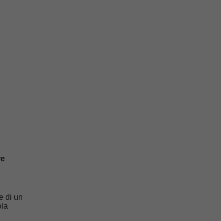
re
e di un
ola