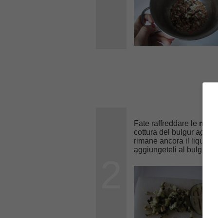
Fate raffreddare le
mela
cottura del bulgur aggiu
rimane ancora il liquido,
aggiungeteli al bulgur.
2