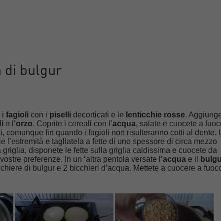
 di bulgur
 i
fagioli
con i
piselli
decorticati e le
lenticchie rosse
. Aggiung
di
e l’
orzo
. Coprite i cereali con l’
acqua
, salate e cuocete a fuo
i, comunque fin quando i fagioli non risulteranno cotti al dente.
vie l’estremità e tagliatela a fette di uno spessore di circa mezzo
 griglia, disponete le fette sulla griglia caldissima e cuocete da
vostre preferenze. In un ‘altra pentola versate l’
acqua
e il
bulgu
cchiere di bulgur e 2 bicchieri d’acqua. Mettete a cuocere a fuoc