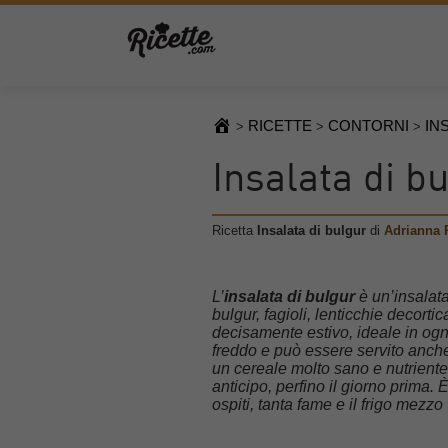
RICETTE
CONTORNI
IN
>
>
>
Insalata di b
Ricetta
Insalata di bulgur
di
Adrianna 
L’
insalata di bulgur
è un’insalata
bulgur, fagioli, lenticchie decortic
decisamente estivo, ideale in ogn
freddo e può essere servito anche
un cereale molto sano e nutriente
anticipo, perfino il giorno prima
ospiti, tanta fame e il frigo mezzo