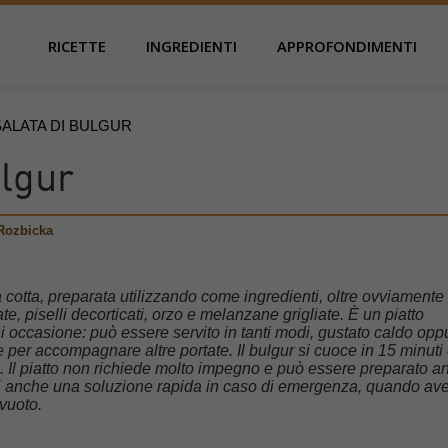
RICETTE
INGREDIENTI
APPROFONDIMENTI
SALATA DI BULGUR
ulgur
Rozbicka
 cotta, preparata utilizzando come ingredienti, oltre ovviamente 
ate, piselli decorticati, orzo e melanzane grigliate. È un piatto
i occasione: può essere servito in tanti modi, gustato caldo opp
 per accompagnare altre portate. Il bulgur si cuoce in 15 minuti
. Il piatto non richiede molto impegno e può essere preparato a
. È anche una soluzione rapida in caso di emergenza, quando av
 vuoto.