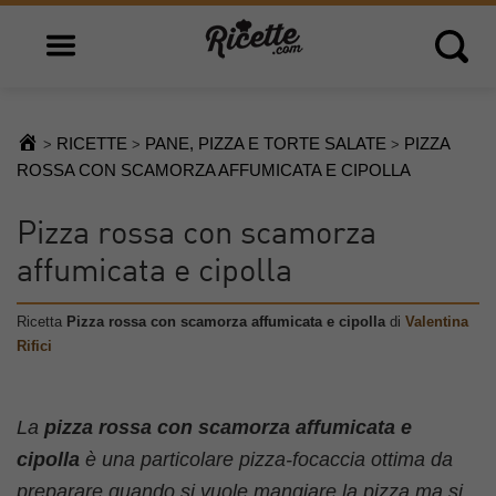
Open main menu
Open 
RICETTE
PANE, PIZZA E TORTE SALATE
PIZZA
>
>
>
ROSSA CON SCAMORZA AFFUMICATA E CIPOLLA
Pizza rossa con scamorza
affumicata e cipolla
Ricetta
Pizza rossa con scamorza affumicata e cipolla
di
Valentina
Rifici
La
pizza rossa con scamorza affumicata e
cipolla
è una particolare pizza-focaccia ottima da
preparare quando si vuole mangiare la pizza ma si