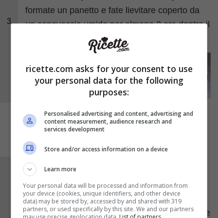
formate un panetto e fate lievitare coperto da
3
un canovaccio umido per almeno 2 ore dentro il
forno spento.
ricette.com asks for your consent to use
your personal data for the following
purposes:
Personalised advertising and content, advertising and
content measurement, audience research and
services development
Store and/or access information on a device
Learn more
Una volta che la pasta sarà lievitata stendetela
nella teglia lievemente unta e lasciate a riposo
Your personal data will be processed and information from
your device (cookies, unique identifiers, and other device
ancora per una decina di minuti, quindi
data) may be stored by, accessed by and shared with 319
partners, or used specifically by this site. We and our partners
spalmate sulla base la
passata di pomodoro
e
may use precise geolocation data.
List of partners.