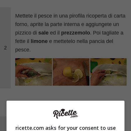
Mettete il pesce in una pirofila ricoperta di carta
forno, aprite la parte interna e aggiungete un
pizzico di
sale
ed il
prezzemolo
. Poi tagliate a
fette il
limone
e mettetelo nella pancia del
2
pesce.
Tagliate in due uno spicchio di
aglio
, togliete
ricette.com asks for your consent to use