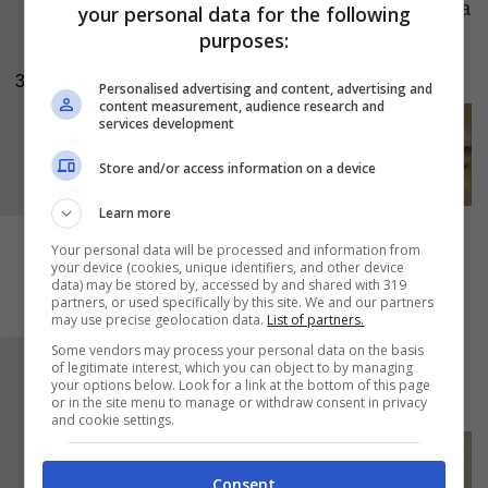
l’anima centrale ed introducetelo nel pesce. Alla
your personal data for the following
purposes:
fine cospargete dell’
olio extravergine di oliva
ed infornate.
3
Personalised advertising and content, advertising and
content measurement, audience research and
services development
Store and/or access information on a device
Learn more
Your personal data will be processed and information from
your device (cookies, unique identifiers, and other device
data) may be stored by, accessed by and shared with 319
partners, or used specifically by this site. We and our partners
may use precise geolocation data.
List of partners.
Some vendors may process your personal data on the basis
Dopo aver cotto a 180 gradi per 20 minuti, il
of legitimate interest, which you can object to by managing
your options below. Look for a link at the bottom of this page
branzino al forno
è pronto per essere servito.
or in the site menu to manage or withdraw consent in privacy
and cookie settings.
Consent