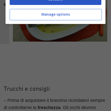
4
Manage options
Trucchi e consigli
– Prima di acquistare il branzino ricordatevi sempre
di controllarne la
freschezza
. Gli occhi devono