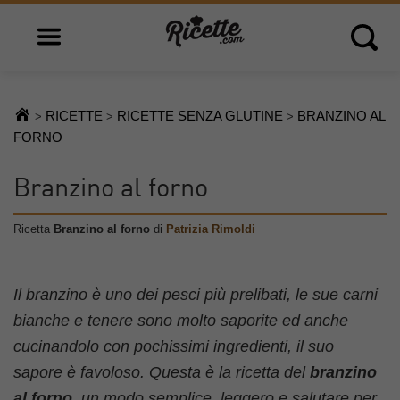
Open main menu
Open 
RICETTE
RICETTE SENZA GLUTINE
BRANZINO AL
>
>
>
FORNO
Branzino al forno
Ricetta
Branzino al forno
di
Patrizia Rimoldi
Il branzino è uno dei pesci più prelibati, le sue carni
bianche e tenere sono molto saporite ed anche
cucinandolo con pochissimi ingredienti, il suo
sapore è favoloso. Questa è la ricetta del
branzino
al forno
, un modo semplice, leggero e salutare per