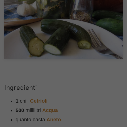
Ingredienti
1
chili
Cetrioli
500
millilitri
Acqua
quanto basta
Aneto