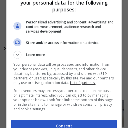
questo modo a strati fino a raggiungere l’orlo
your personal data for the following
purposes:
del vaso. A questo punto versate il liquido
tiepido sopra i cetrioli, coprendoli
Personalised advertising and content, advertising and
completamente. Coprite il vaso con un
content measurement, audience research and
services development
canovaccio pulito oppure socchiudete con un
coperchio o ancora con un piattino. Lasciate il
Store and/or access information on a device
3
vaso in un posto tiepido e lontano dalla luce
Learn more
per almeno due-tre giorni
, dopodiché potete
Your personal data will be processed and information from
consumare i vostri cetrioli in salamoia
your device (cookies, unique identifiers, and other device
data) may be stored by, accessed by and shared with 319
caratterizzati da un sapore delicato. Al
partners, or used specifically by this site. We and our partners
may use precise geolocation data.
List of partners.
contrario, se volete un sapore più forte,
Some vendors may process your personal data on the basis
lasciateli a fermentare altri due giorni.
of legitimate interest, which you can object to by managing
your options below. Look for a link at the bottom of this page
or in the site menu to manage or withdraw consent in privacy
and cookie settings.
Consent