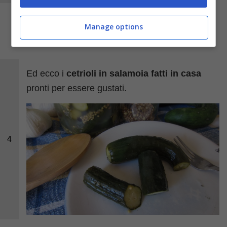
Manage options
Ed ecco i
cetrioli in salamoia fatti in casa
pronti per essere gustati.
4