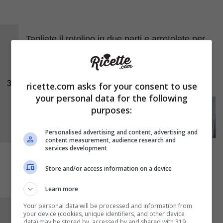
Tagliate il rotolino in due parti e arrotolate per
formare delle chiocciole. Fate riposare per 10
minuti in frigo dopodiché tiratele fuori e
cospargetele di farina.
3
ricette.com asks for your consent to use
your personal data for the following
purposes:
Personalised advertising and content, advertising and
content measurement, audience research and
services development
Store and/or access information on a device
Learn more
Your personal data will be processed and information from
Schiacciate con le mani l’impasto fino ad
your device (cookies, unique identifiers, and other device
data) may be stored by, accessed by and shared with 319