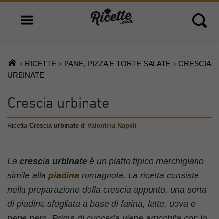
Open main menu
Open 
RICETTE
PANE, PIZZA E TORTE SALATE
CRESCIA
>
>
>
URBINATE
Crescia urbinate
Ricetta
Crescia urbinate
di
Valentina Napoli
La
crescia urbinate
è un piatto tipico marchigiano
simile alla
piadina
romagnola. La ricetta consiste
nella preparazione della crescia appunto, una sorta
di piadina sfogliata a base di farina, latte, uova e
pepe nero. Prima di cuocerla viene arricchita con lo