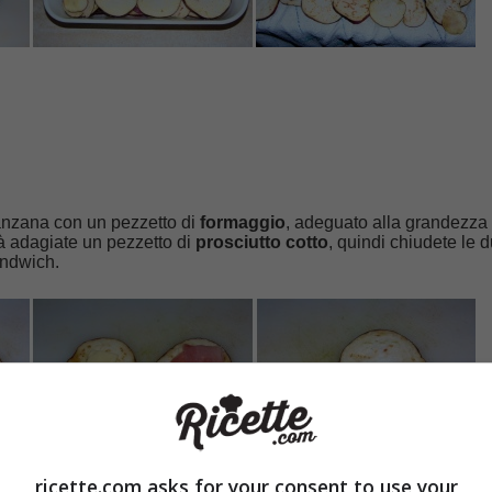
lanzana con un pezzetto di
formaggio
, adeguato alla grandezza 
à adagiate un pezzetto di
prosciutto cotto
, quindi chiudete le 
andwich.
ricette.com asks for your consent to use your