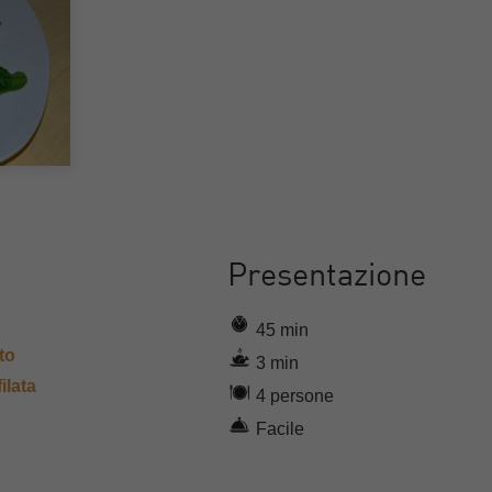
Presentazione
45 min
to
3 min
ilata
4 persone
Facile