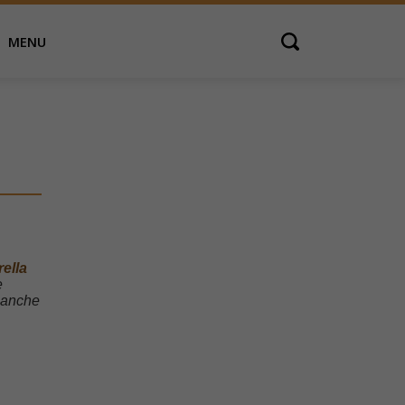
MENU
Open search
ella
e
 anche