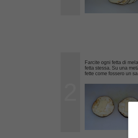
Farcite ogni fetta di me
fetta stessa. Su una met
fette come fossero un s
2