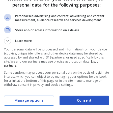
personal data for the following purposes:
Personalised advertising and content, advertising and content
measurement, audience research and services development
rate le
uova
sbattute con un pizzico di
sale
e il
pangrattato
, qui
Store and/or access information on a device
ma nell’uovo e poi nel pangrattato, schiacciandole affinché si
Learn more
Your personal data will be processed and information from your device
(cookies, unique identifiers, and other device data) may be stored by,
accessed by and shared with 319 partners, or used specifically by this
site. We and our partners may use precise geolocation data.
List of
partners.
Some vendors may process your personal data on the basis of legitimate
interest, which you can object to by managing your options below. Look
for a link at the bottom of this page or in the site menu to manage or
withdraw consent in privacy and cookie settings.
Manage options
Consent