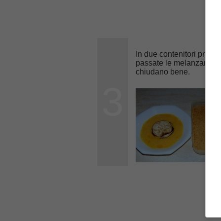
In due contenitori prepa
passate le melanzane pri
chiudano bene.
3