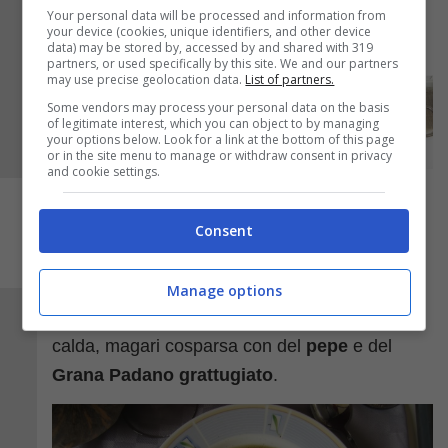
fuoco e cuocete le polpette circa 5 minuti nel
Your personal data will be processed and information from
your device (cookies, unique identifiers, and other device
brodo bollente.
data) may be stored by, accessed by and shared with 319
partners, or used specifically by this site. We and our partners
may use precise geolocation data.
List of partners.
Some vendors may process your personal data on the basis
of legitimate interest, which you can object to by managing
your options below. Look for a link at the bottom of this page
or in the site menu to manage or withdraw consent in privacy
and cookie settings.
Consent
Manage options
Servite subito la
minestra mariconda
ben
calda, magari cosparsa con del
pepe
e del
Grana Padano grattugiato
.