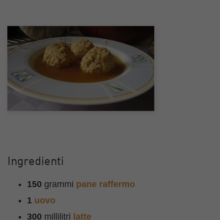
Ingredienti
150
grammi
pane raffermo
1
uovo
300
millilitri
latte