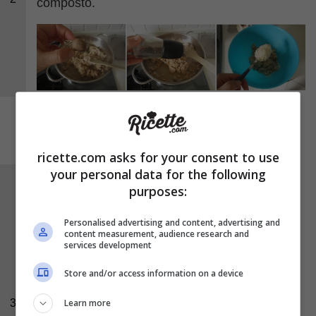
composto.
ricette.com asks for your consent to use
your personal data for the following
Infine unite l’
uovo
, fatelo incorporare nel
purposes:
composto e lasciatelo a riposo per almeno 30
Personalised advertising and content, advertising and
minuti. Dopo il tempo necessario, create delle
content measurement, audience research and
palline della stessa grandezza. Riscaldate il
services development
brodo
preparato precedentemente. Quando il
Store and/or access information on a device
brodo inizia bollire, mettete le palline una alla
Learn more
3
volta dentro il liquido. Alzate leggermente il