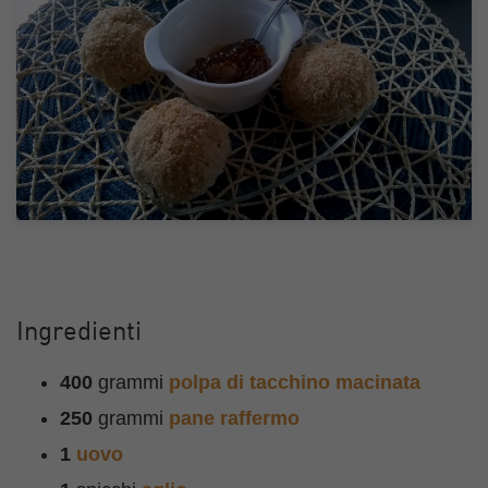
Ingredienti
400
grammi
polpa di tacchino macinata
250
grammi
pane raffermo
1
uovo