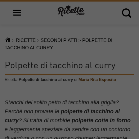
Open main menu
Open 
RICETTE
SECONDI PIATTI
POLPETTE DI
>
>
>
TACCHINO AL CURRY
Polpette di tacchino al curry
Ricetta
Polpette di tacchino al curry
di
Maria Rita Esposito
Stanchi del solito petto di tacchino alla griglia?
Perchè non provate le
polpette di tacchino al
curry
? Si tratta di morbide
polpette cotte in forno
e leggermente speziate da servire con un contorno
di verdura o con un gustoso chutney leggermente