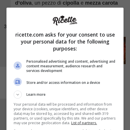
d’oliva
, un pezzo di
cipolla
e
mezza carota
grattugiata
. Fate dorare per un paio di minuti
ed aggiungete poi i
pomodorini tagliati
. Fate
3
cuocere 5 minuti.
ricette.com asks for your consent to use
your personal data for the following
purposes:
Personalised advertising and content, advertising and
content measurement, audience research and
services development
Store and/or access information on a device
Learn more
Your personal data will be processed and information from
Intanto formate le polpettine ed aggiungetele al
your device (cookies, unique identifiers, and other device
data) may be stored by, accessed by and shared with 319
sughetto. Lasciate cuocere le polpette di
partners, or used specifically by this site. We and our partners
may use precise geolocation data.
List of partners.
quinoa e tacchino al sugo per circa
mezz’ora