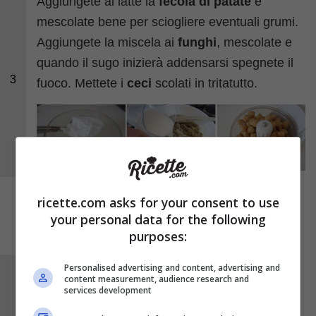
Aggiungete al latte la
fecola di patate
e
mescolate bene per sciogliere eventuali grumi.
Aggiungete la miscela ai
funghi
, mescolate e
quando il sugo inizierà addensarsi spegnete il
3
fuoco. Mettete i
ceci
scolati in tritatutto.
ricette.com asks for your consent to use
your personal data for the following
purposes:
Personalised advertising and content, advertising and
Tritate i ceci con un goccio d’olio fino ad
content measurement, audience research and
services development
ottenere una consistenza cremosa. Aggiungete
le
spezie
e un
uovo
.