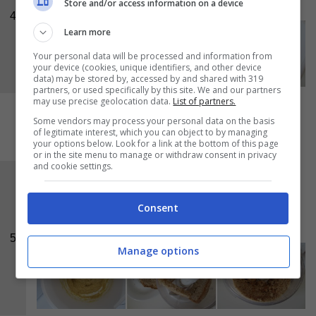
Store and/or access information on a device
4
Learn more
Your personal data will be processed and information from
your device (cookies, unique identifiers, and other device
data) may be stored by, accessed by and shared with 319
partners, or used specifically by this site. We and our partners
may use precise geolocation data.
List of partners.
Some vendors may process your personal data on the basis
of legitimate interest, which you can object to by managing
your options below. Look for a link at the bottom of this page
or in the site menu to manage or withdraw consent in privacy
and cookie settings.
Mescolate per unire bene tutti gli ingredienti.
Sminuzzate il pane raffermo (oppure usate il
Consent
pangrattato già pronto ).
5
Manage options