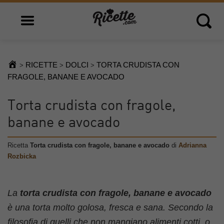
Open main menu
Open 
RICETTE
DOLCI
TORTA CRUDISTA CON
>
>
>
FRAGOLE, BANANE E AVOCADO
Torta crudista con fragole,
banane e avocado
Ricetta
Torta crudista con fragole, banane e avocado
di
Adrianna
Rozbicka
La
torta crudista con fragole, banane e avocado
è una torta molto golosa, fresca e sana. Secondo la
filosofia di quelli che non mangiano alimenti cotti, o