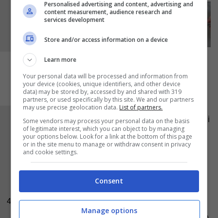
Personalised advertising and content, advertising and
content measurement, audience research and
services development
Store and/or access information on a device
Learn more
Your personal data will be processed and information from
your device (cookies, unique identifiers, and other device
data) may be stored by, accessed by and shared with 319
partners, or used specifically by this site. We and our partners
may use precise geolocation data.
List of partners.
Versate il composto di fragole sopra la crema di
Some vendors may process your personal data on the basis
of legitimate interest, which you can object to by managing
banane. Livellatelo bene e rimettete la teglia
your options below. Look for a link at the bottom of this page
or in the site menu to manage or withdraw consent in privacy
nel frigo. Lavate e sbucciate l’
avocado
,
and cookie settings.
eliminate il nocciolo e tagliatelo a cubetti.
Mettete nel tritatutto insieme ai due cucchiaini
Consent
di miele e tritate fino ad ottenere una crema.
4
Spalmate la crema di avocado sulla torta,
Manage options