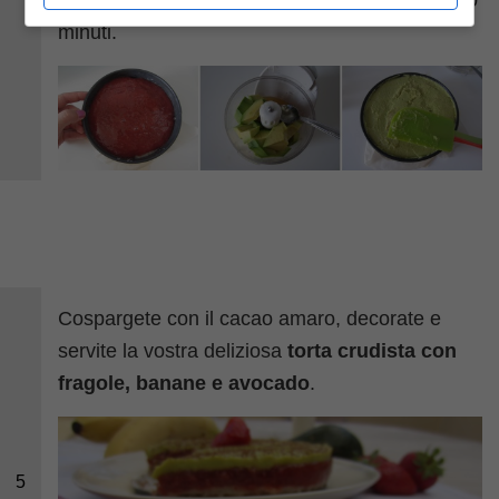
livellate bene e rimettetela nel frigo per circa 30
minuti.
Cospargete con il cacao amaro, decorate e
servite la vostra deliziosa
torta crudista con
fragole, banane e avocado
.
5