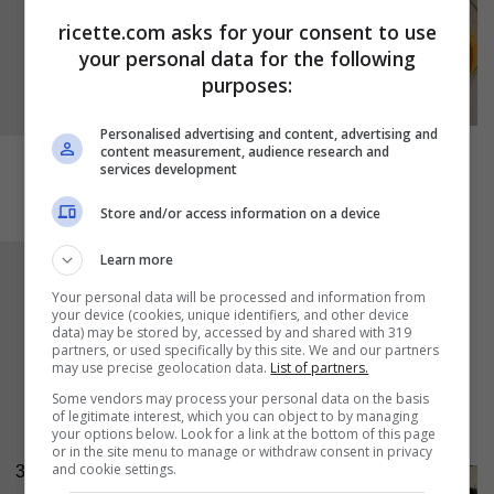
ricette.com asks for your consent to use
your personal data for the following
purposes:
Personalised advertising and content, advertising and
content measurement, audience research and
services development
Store and/or access information on a device
Learn more
Rivestite una tortiera, preferibilmente
Your personal data will be processed and information from
rettangolare o quadrata, con della carta da
your device (cookies, unique identifiers, and other device
data) may be stored by, accessed by and shared with 319
forno e versate all’interno il composto
partners, or used specifically by this site. We and our partners
preparato. Infornate il tutto a
180 °C per 55
may use precise geolocation data.
List of partners.
Some vendors may process your personal data on the basis
minuti circa
, tenendo la torta nel ripiano più in
of legitimate interest, which you can object to by managing
basso del forno.
your options below. Look for a link at the bottom of this page
or in the site menu to manage or withdraw consent in privacy
and cookie settings.
3