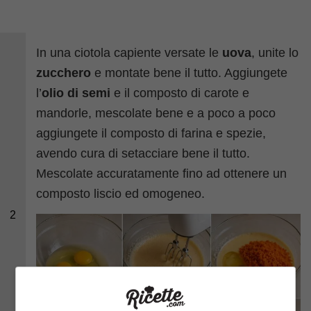
In una ciotola capiente versate le
uova
, unite lo
zucchero
e montate bene il tutto. Aggiungete
l’
olio di semi
e il composto di carote e
mandorle, mescolate bene e a poco a poco
aggiungete il composto di farina e spezie,
avendo cura di setacciare bene il tutto.
Mescolate accuratamente fino ad ottenere un
composto liscio ed omogeneo.
2