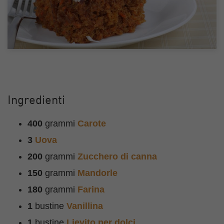
Ingredienti
400
grammi
Carote
3
Uova
200
grammi
Zucchero di canna
150
grammi
Mandorle
180
grammi
Farina
1
bustine
Vanillina
1
bustine
Lievito per dolci