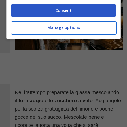
Consent
Manage options
Nel frattempo preparate la glassa mescolando
il
formaggio
e lo
zucchero a velo
. Aggiungete
poi la scorza grattugiata del limone e poche
gocce del suo succo. Mescolate bene e
ricoprite la torta una volta che si sarà