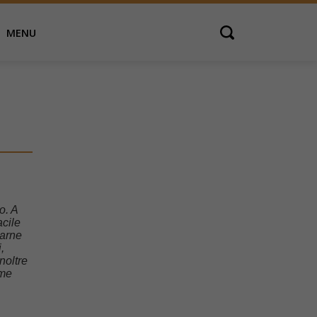
MENU
Open search
o. A
acile
carne
,
inoltre
ime