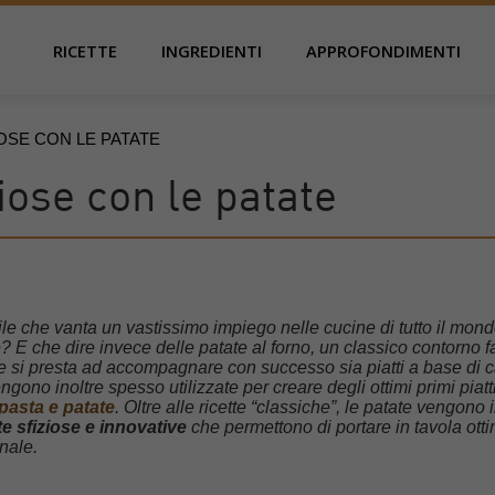
RICETTE
INGREDIENTI
APPROFONDIMENTI
IOSE CON LE PATATE
ziose con le patate
e che vanta un vastissimo impiego nelle cucine di tutto il mond
e? E che dire invece delle patate al forno, un classico contorno f
che si presta ad accompagnare con successo sia piatti a base di 
gono inoltre spesso utilizzate per creare degli ottimi primi piatti
pasta e patate
. Oltre alle ricette “classiche”, le patate vengono 
te sfiziose e innovative
che permettono di portare in tavola ott
nale.