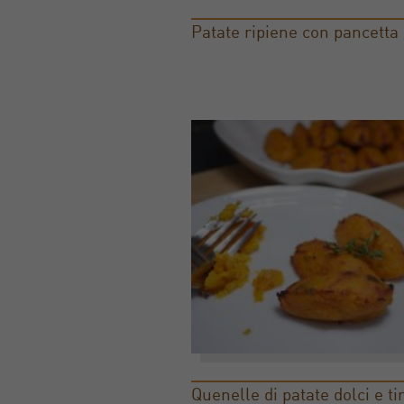
Patate ripiene con pancetta
Quenelle di patate dolci e t