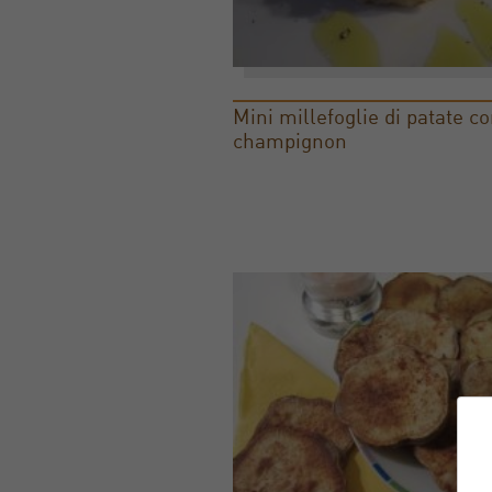
Mini millefoglie di patate c
champignon