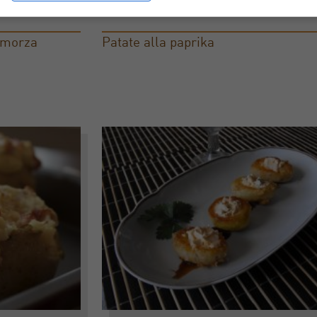
camorza
Patate alla paprika