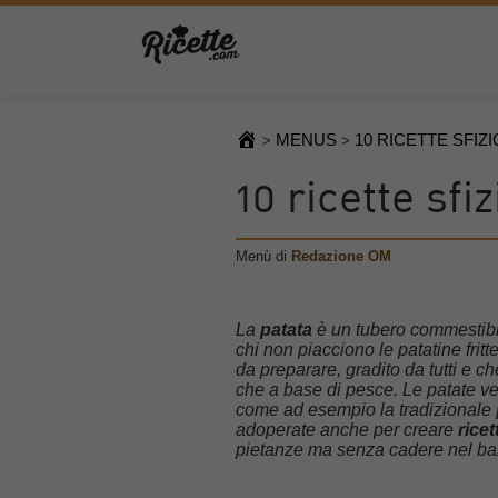
MENUS
10 RICETTE SFIZ
>
>
10 ricette sfi
Menù di
Redazione OM
La
patata
è un tubero commestibil
chi non piacciono le patatine fritt
da preparare, gradito da tutti e 
che a base di pesce. Le patate ven
come ad esempio la tradizionale
adoperate anche per creare
ricet
pietanze ma senza cadere nel ba