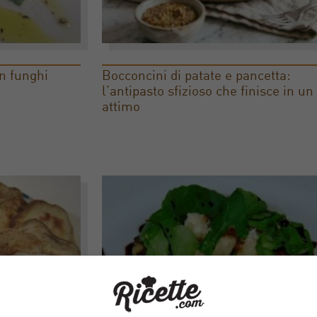
on funghi
Bocconcini di patate e pancetta:
l’antipasto sfizioso che finisce in un
attimo