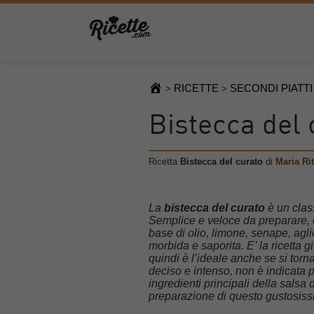
RICETTE
SECONDI PIATTI
>
>
Bistecca del 
Ricetta
Bistecca del curato
di
Maria Ri
La
bistecca del curato
è un class
Semplice e veloce da preparare, c
base di olio, limone, senape, agl
morbida e saporita. E’ la ricetta 
quindi è l’ideale anche se si torn
deciso e intenso, non è indicata 
ingredienti principali della sals
preparazione di questo gustosissi