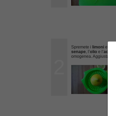
Spremete i
limoni
e aggi
senape
, l’
olio
e l’
aceto
omogenea. Aggiustate d
2