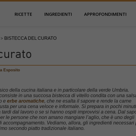
RICETTE
INGREDIENTI
APPROFONDIMENTI
BISTECCA DEL CURATO
>
curato
ta Esposito
ico della cucina italiana e in particolare della verde Umbria.
onsiste in una succosa bistecca di vitello condita con una sals
io e
erbe aromatiche
, che ne esalta il sapore e rende la carne
giusta per una cena veloce e informale. Si prepara in pochi minuti
a tardi dal lavoro o se si hanno ospiti improvvisi a cena. Dal sap
per le persone che non amano mangiare l’aglio, che è uno degli
a di accompagnamento. Vediamo, allora, gli ingredienti necessari 
mo secondo piatto tradizionale italiano.