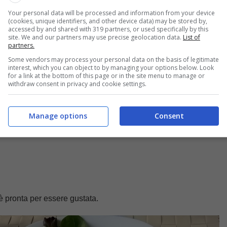
Your personal data will be processed and information from your device
(cookies, unique identifiers, and other device data) may be stored by,
filetto di vitello
con sale e
pepe
e cuocetele in padella con un 
accessed by and shared with 319 partners, or used specifically by this
 entrambe le parti, cuocendole a piacere. Una volta raggiunto il 
site. We and our partners may use precise geolocation data.
List of
roratele con abbondante salsa e servitele ai vostri ospiti.
partners.
Some vendors may process your personal data on the basis of legitimate
interest, which you can object to by managing your options below. Look
for a link at the bottom of this page or in the site menu to manage or
withdraw consent in privacy and cookie settings.
Manage options
Consent
è pronta per essere gustata.