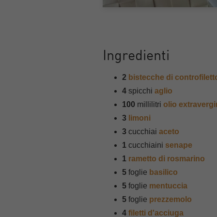
Ingredienti
2
bistecche di controfiletto
4
spicchi
aglio
100
millilitri
olio extravergi
3
limoni
3
cucchiai
aceto
1
cucchiaini
senape
1
rametto di rosmarino
5
foglie
basilico
5
foglie
mentuccia
5
foglie
prezzemolo
4
filetti d'acciuga