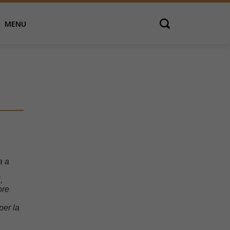
MENU
Open search
a a
,
ore
per la