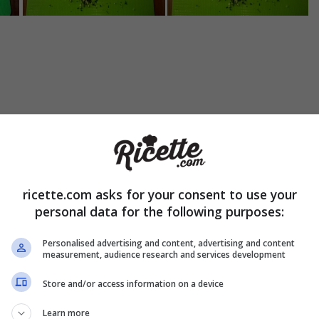
ungete il succo al trito di erbe, aglio e acciughe. Unite anche la
. Mescolate per emulsionare tutti gli ingredienti e ottenere una s
i
sale
se necessario.
ricette.com asks for your consent to use your
personal data for the following purposes:
Personalised advertising and content, advertising and content
measurement, audience research and services development
Store and/or access information on a device
Learn more