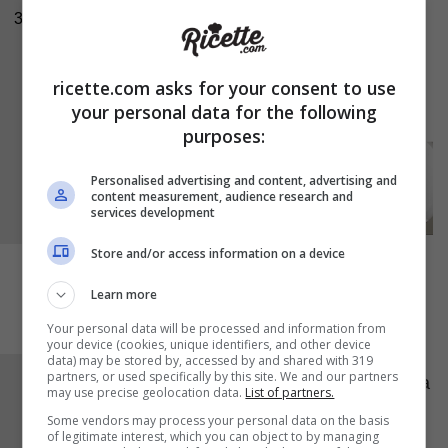
3
incorporare bene. Dovete ottenere un impasto
liscio, compatto ed omogeneo. Avvolgete
l’impasto nella pellicola e mettetelo in frigo.
ricette.com asks for your consent to use
your personal data for the following
Accendete il forno a 200 °C.
purposes:
Personalised advertising and content, advertising and
content measurement, audience research and
services development
Store and/or access information on a device
Learn more
Your personal data will be processed and information from
your device (cookies, unique identifiers, and other device
data) may be stored by, accessed by and shared with 319
partners, or used specifically by this site. We and our partners
Preparate la teglia. Potete rivestirla con la carta
may use precise geolocation data.
List of partners.
da forno unta di burro, oppure ungerla
Some vendors may process your personal data on the basis
of legitimate interest, which you can object to by managing
direttamente e cospargerla con la farina. Tirate